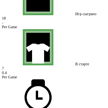
Игр сыграно
18
-
Per Game
В старте
7
0.4
Per Game