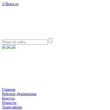
Главная
Рейтинг букмекеров
Бонусы
Новости
Трансляции