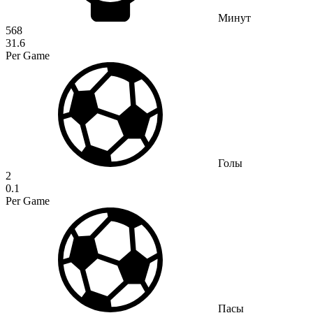
Минут
568
31.6
Per Game
Голы
2
0.1
Per Game
Пасы