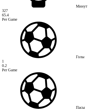
Минут
327
65.4
Per Game
Голы
1
0.2
Per Game
Пасы