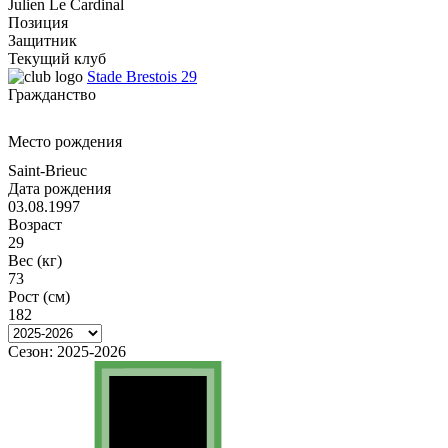
Julien Le Cardinal
Позиция
Защитник
Текущий клуб
Stade Brestois 29
Гражданство
Место рождения
Saint-Brieuc
Дата рождения
03.08.1997
Возраст
29
Вес (кг)
73
Рост (см)
182
Сезон:
2025-2026