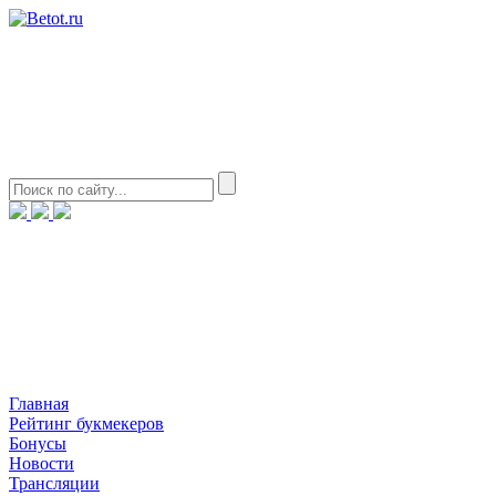
Главная
Рейтинг букмекеров
Бонусы
Новости
Трансляции