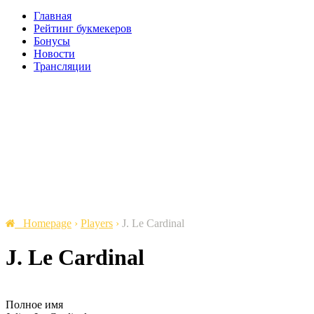
Главная
Рейтинг букмекеров
Бонусы
Новости
Трансляции
Homepage
›
Players
›
J. Le Cardinal
J. Le Cardinal
Полное имя