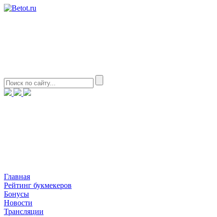
Главная
Рейтинг букмекеров
Бонусы
Новости
Трансляции