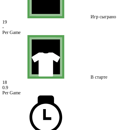
Игр сыграно
19
-
Per Game
В старте
18
0.9
Per Game