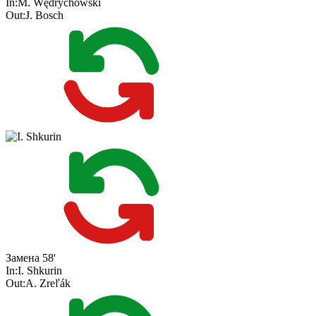
In:
M. Wędrychowski
Out:
J. Bosch
Замена
58'
In:
I. Shkurin
Out:
A. Zreľák