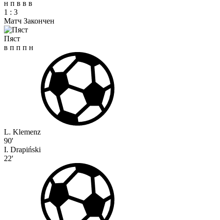
н
п
в
в
в
1
:
3
Матч Закончен
Пяст
в
п
п
п
н
L. Klemenz
90'
I. Drapiński
22'