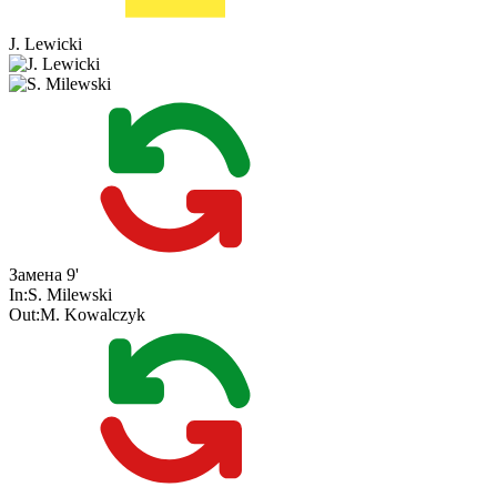
J. Lewicki
Замена
9'
In:
S. Milewski
Out:
M. Kowalczyk