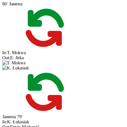
86'
Замена
In:
T. Mokwa
Out:
E. Jirka
Замена
79'
In:
K. Łukasiak
Out:
Eman Marković