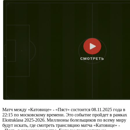
Матч между «Катовице» - «Пяст» состоится 08.11.2025 года в
22:15 по московскому времени. Это событие пройдет в рамках
Ekstraklasa 2025-2026. Миллионы болельщиков по всему миру
будут искать, где смотреть трансляцию матча «Катовице» -