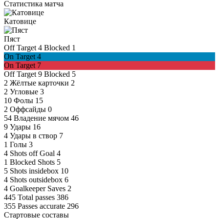
Статистика матча
Катовице
Пяст
Off Target
4
Blocked
1
On Target
4
On Target
7
Off Target
9
Blocked
5
2
Жёлтые карточки
2
2
Угловые
3
10
Фолы
15
2
Оффсайды
0
54
Владение мячом
46
9
Удары
16
4
Удары в створ
7
1
Голы
3
4
Shots off Goal
4
1
Blocked Shots
5
5
Shots insidebox
10
4
Shots outsidebox
6
4
Goalkeeper Saves
2
445
Total passes
386
355
Passes accurate
296
Стартовые составы