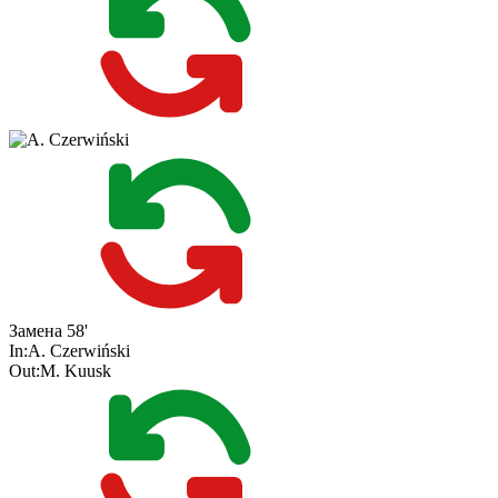
Замена
58'
In:
A. Czerwiński
Out:
M. Kuusk