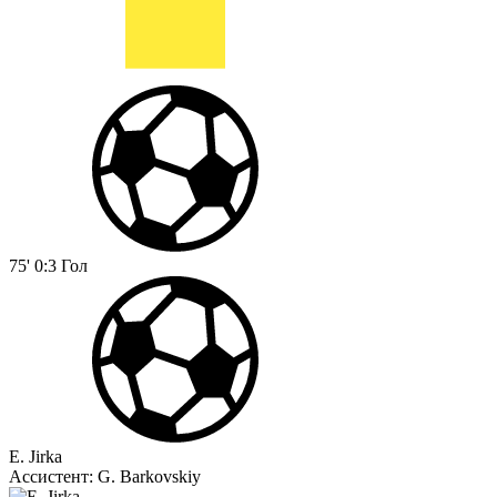
75'
0:3
Гол
E. Jirka
Ассистент:
G. Barkovskiy