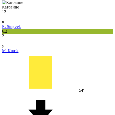
Катовице
12
в
R. Strączek
6.2
2
з
M. Kuusk
54'