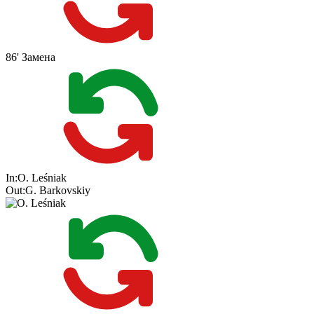
86'
Замена
In:
O. Leśniak
Out:
G. Barkovskiy