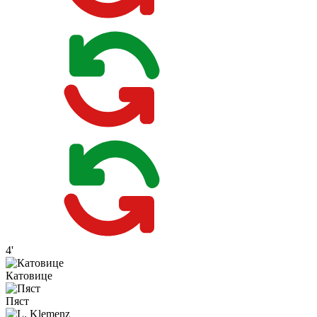
4'
Катовице
Пяст