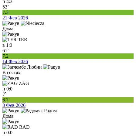
п
4:3
53`
7.3
21 Фев 2026
Дома
TER
в
1:0
61`
7.2
14 Фев 2026
В гостях
ZAG
н
0:0
7`
6.7
8 Фев 2026
Дома
RAD
н
0:0