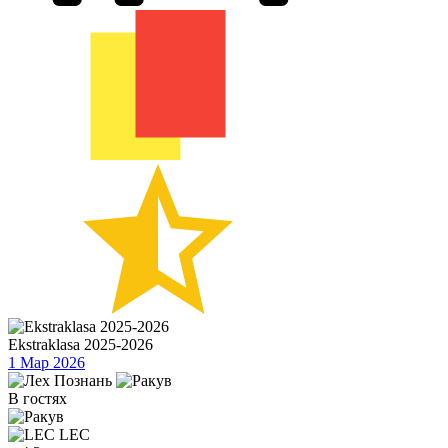
Ekstraklasa 2025-2026
1 Мар 2026
В гостях
LEC