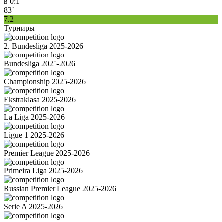
в
0:1
83`
7.2
Турниры
2. Bundesliga 2025-2026
Bundesliga 2025-2026
Championship 2025-2026
Ekstraklasa 2025-2026
La Liga 2025-2026
Ligue 1 2025-2026
Premier League 2025-2026
Primeira Liga 2025-2026
Russian Premier League 2025-2026
Serie A 2025-2026