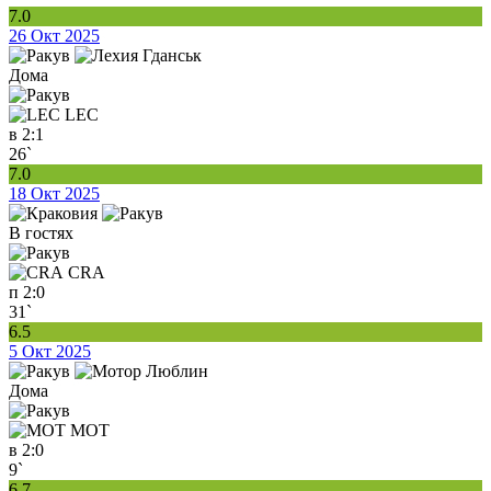
7.0
26 Окт 2025
Дома
LEC
в
2:1
26`
7.0
18 Окт 2025
В гостях
CRA
п
2:0
31`
6.5
5 Окт 2025
Дома
MOT
в
2:0
9`
6.7