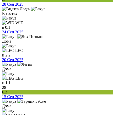
28 Сен 2025
В гостях
WID
в
0:1
24 Сен 2025
Дома
LEC
н
2:2
20 Сен 2025
Дома
LEG
н
1:1
28`
6.3
15 Сен 2025
Дома