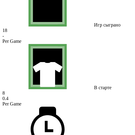
Игр сыграно
18
-
Per Game
В старте
8
0.4
Per Game