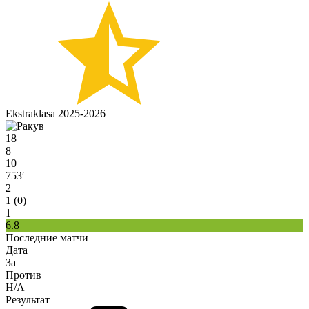
Ekstraklasa 2025-2026
18
8
10
753′
2
1 (0)
1
6.8
Последние матчи
Дата
За
Против
H/A
Результат