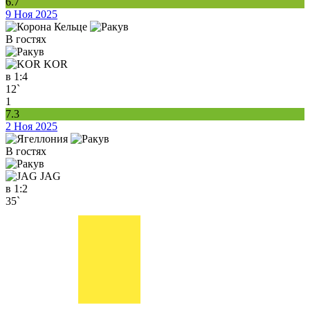
6.7
9 Ноя 2025
В гостях
KOR
в
1:4
12`
1
7.3
2 Ноя 2025
В гостях
JAG
в
1:2
35`