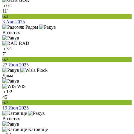
GOR
п
0:1
11`
6.3
3 Авг 2025
В гостях
RAD
п
3:1
7`
6.7
27 Июл 2025
Дома
WIS
п
1:2
45`
6.7
19 Июл 2025
В гостях
Катовице