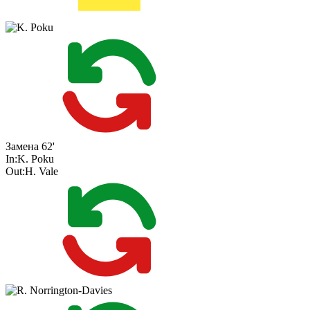
Замена
62'
In:
K. Poku
Out:
H. Vale