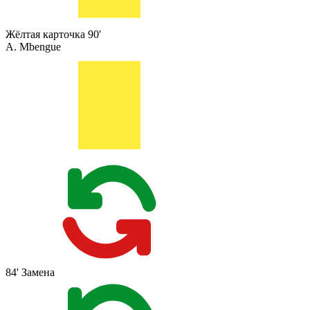
Жёлтая карточка
90'
A. Mbengue
84'
Замена