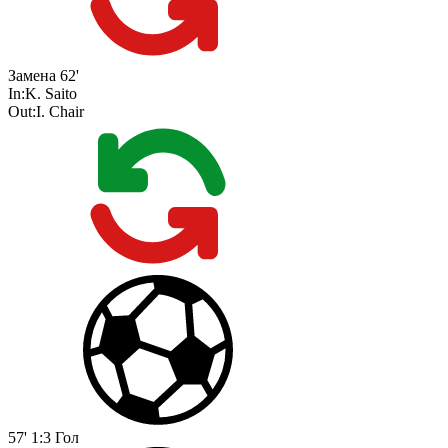
Замена
62'
In:
K. Saito
Out:
I. Chair
57'
1:3
Гол