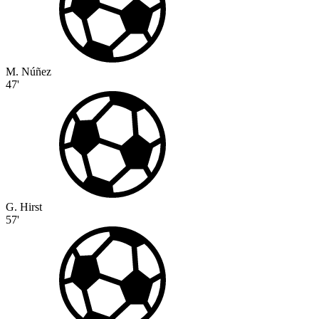
M. Núñez
47'
G. Hirst
57'