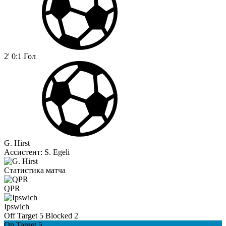
2'
0:1
Гол
G. Hirst
Ассистент:
S. Egeli
Статистика матча
QPR
Ipswich
Off Target
5
Blocked
2
On Target
5