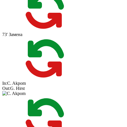
73'
Замена
In:
C. Akpom
Out:
G. Hirst