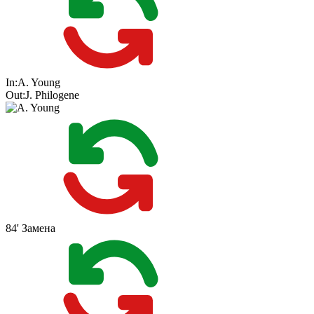
In:
A. Young
Out:
J. Philogene
84'
Замена