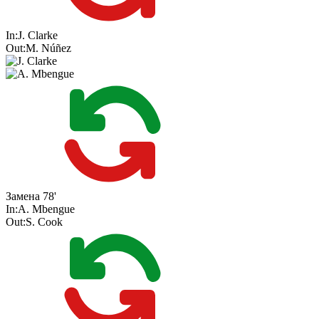
In:
J. Clarke
Out:
M. Núñez
Замена
78'
In:
A. Mbengue
Out:
S. Cook