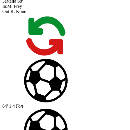
Замена
68'
In:
M. Frey
Out:
R. Kone
64'
1:4
Гол