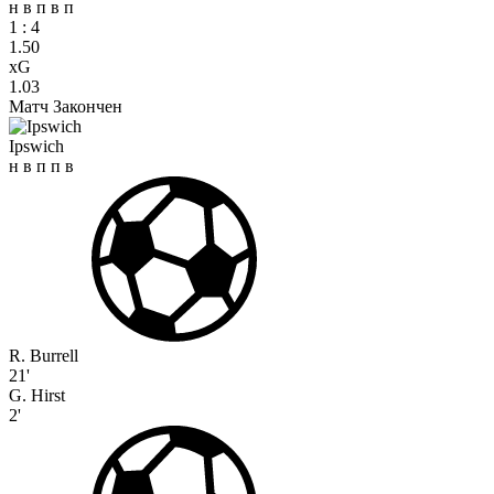
н
в
п
в
п
1
:
4
1.50
xG
1.03
Матч Закончен
Ipswich
н
в
п
п
в
R. Burrell
21'
G. Hirst
2'