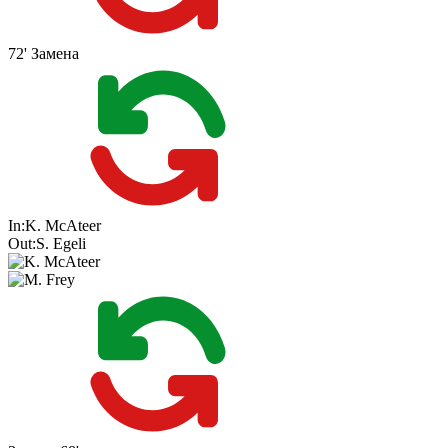
72'
Замена
In:
K. McAteer
Out:
S. Egeli