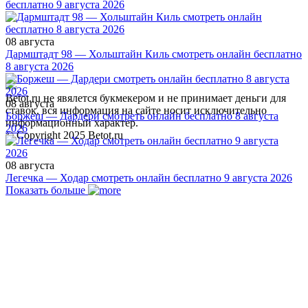
бесплатно 9 августа 2026
08 августа
Дармштадт 98 — Хольштайн Киль смотреть онлайн бесплатно
8 августа 2026
Betot.ru не явялется букмекером и не принимает деньги для
08 августа
ставок, вся информация на сайте носит исключительно
Боржеш — Дардери смотреть онлайн бесплатно 8 августа
информационный характер.
2026
© Copyright 2025 Betot.ru
08 августа
Легечка — Ходар смотреть онлайн бесплатно 9 августа 2026
Показать больше