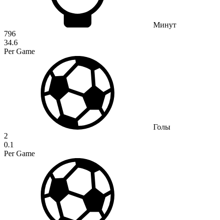
Минут
796
34.6
Per Game
Голы
2
0.1
Per Game