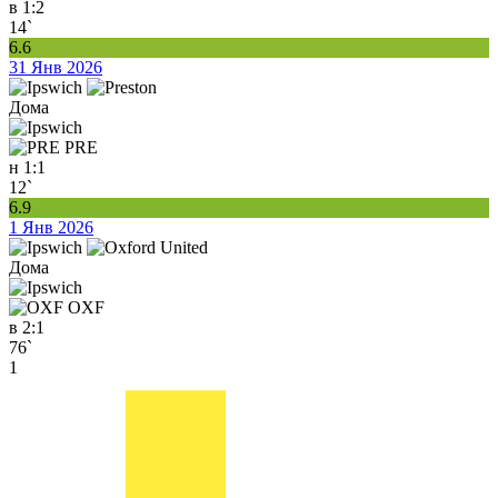
в
1:2
14`
6.6
31 Янв 2026
Дома
PRE
н
1:1
12`
6.9
1 Янв 2026
Дома
OXF
в
2:1
76`
1