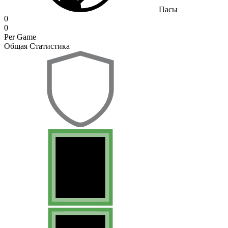
Пасы
0
0
Per Game
Общая Статистика