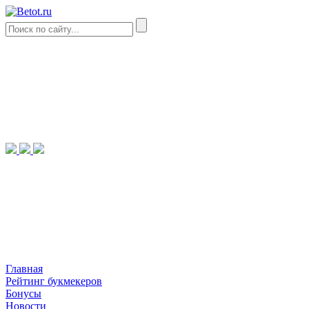
Главная
Рейтинг букмекеров
Бонусы
Новости