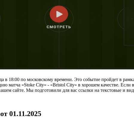
 года в 18:00 по московскому времени. Это событие пройдет в рам
ию матча «Stoke City» - «Bristol City» в хорошем качестве. Если
а нашем сайте. Мы подготовили для вас ссылки на текстовые и ви
 от 01.11.2025