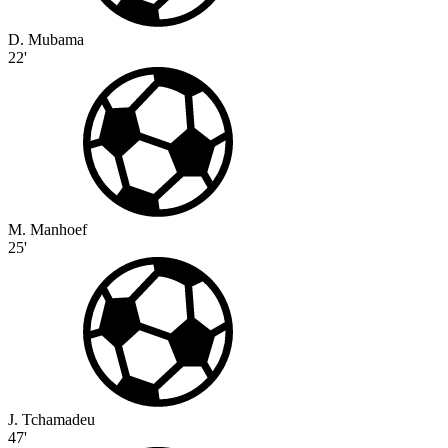
D. Mubama
22'
M. Manhoef
25'
J. Tchamadeu
47'