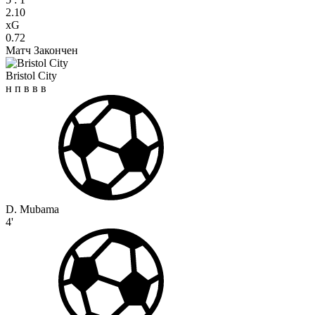
2.10
xG
0.72
Матч Закончен
Bristol City
н
п
в
в
в
D. Mubama
4'