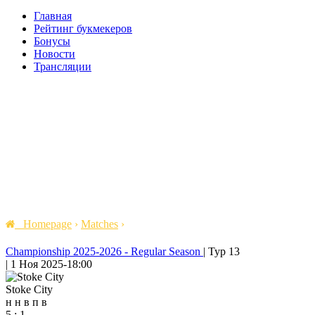
Главная
Рейтинг букмекеров
Бонусы
Новости
Трансляции
Homepage
›
Matches
›
Championship 2025-2026 - Regular Season
|
Тур 13
|
1 Ноя 2025
-
18:00
Stoke City
н
н
в
п
в
5
:
1