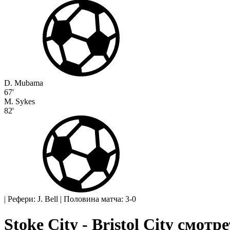
D. Mubama
67'
M. Sykes
82'
|
Рефери: J. Bell
|
Половина матча: 3-0
Stoke City - Bristol City смот