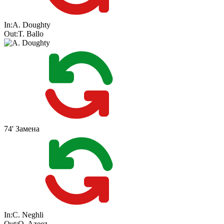
In:
A. Doughty
Out:
T. Ballo
74'
Замена
In:
C. Neghli
Out:
O. Azeez