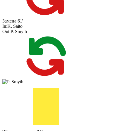
Замена
61'
In:
K. Saito
Out:
P. Smyth