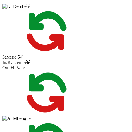
Замена
54'
In:
K. Dembélé
Out:
H. Vale