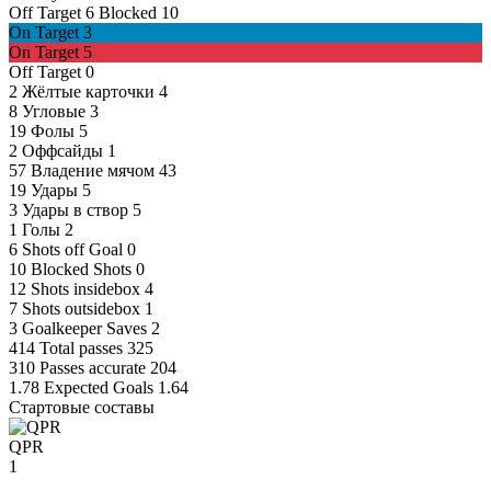
Off Target
6
Blocked
10
On Target
3
On Target
5
Off Target
0
2
Жёлтые карточки
4
8
Угловые
3
19
Фолы
5
2
Оффсайды
1
57
Владение мячом
43
19
Удары
5
3
Удары в створ
5
1
Голы
2
6
Shots off Goal
0
10
Blocked Shots
0
12
Shots insidebox
4
7
Shots outsidebox
1
3
Goalkeeper Saves
2
414
Total passes
325
310
Passes accurate
204
1.78
Expected Goals
1.64
Стартовые составы
QPR
1