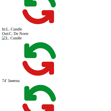
In:
L. Cundle
Out:
C. De Norre
74'
Замена