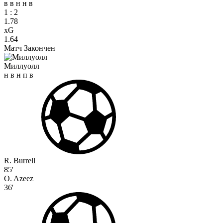
в
в
н
н
в
1
:
2
1.78
xG
1.64
Матч Закончен
Миллуолл
н
в
н
п
в
R. Burrell
85'
O. Azeez
36'