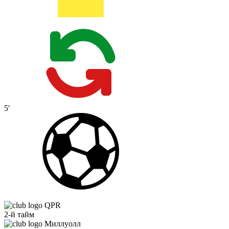
5'
QPR
2-й тайм
Миллуолл