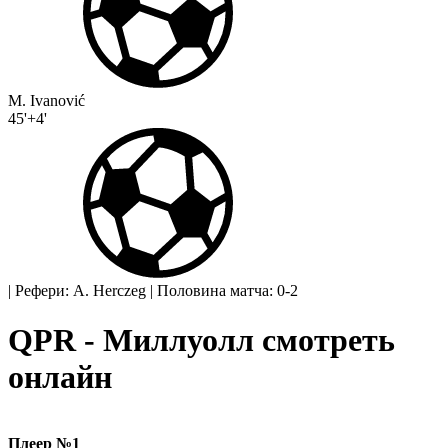
M. Ivanović
45'+4'
|
Рефери: A. Herczeg
|
Половина матча: 0-2
QPR - Миллуолл смотреть
онлайн
Плеер №1