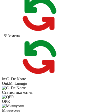
15'
Замена
In:
C. De Norre
Out:
M. Luongo
Статистика матча
QPR
Миллуолл