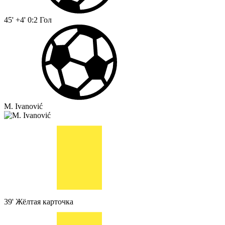
45' +4'
0:2
Гол
M. Ivanović
39'
Жёлтая карточка