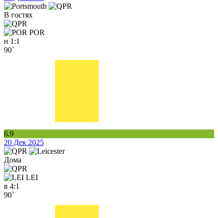
В гостях
POR
н
1:1
90`
6.9
20 Дек 2025
Дома
LEI
в
4:1
90`