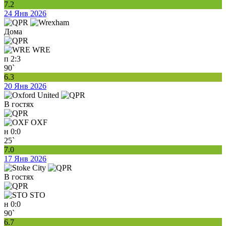
7.2
24 Янв 2026
Дома
WRE
п
2:3
90`
6.3
20 Янв 2026
В гостях
OXF
н
0:0
25`
7.0
17 Янв 2026
В гостях
STO
н
0:0
90`
6.7