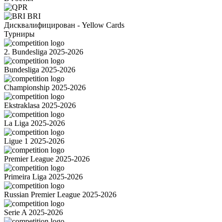
BRI
Дисквалифицирован - Yellow Cards
Турниры
2. Bundesliga 2025-2026
Bundesliga 2025-2026
Championship 2025-2026
Ekstraklasa 2025-2026
La Liga 2025-2026
Ligue 1 2025-2026
Premier League 2025-2026
Primeira Liga 2025-2026
Russian Premier League 2025-2026
Serie A 2025-2026