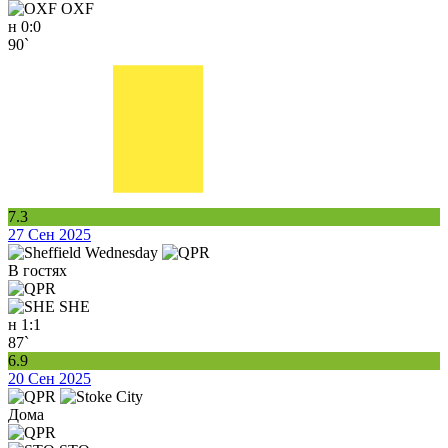
OXF
н
0:0
90`
7.3
27 Сен 2025
В гостях
SHE
н
1:1
87`
6.9
20 Сен 2025
Дома