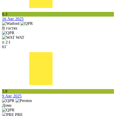
6.3
16 Авг 2025
В гостях
WAT
п
2:1
61`
5.9
9 Авг 2025
Дома
PRE