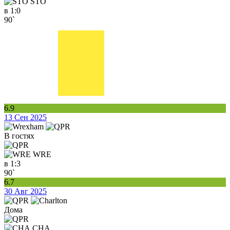
STO
в
1:0
90`
6.9
13 Сен 2025
В гостях
WRE
в
1:3
90`
6.7
30 Авг 2025
Дома
CHA