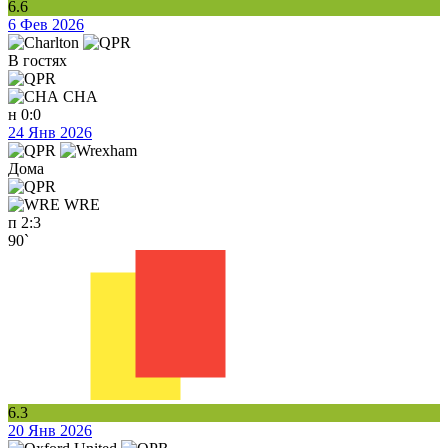
6.6
6 Фев 2026
В гостях
CHA
н
0:0
24 Янв 2026
Дома
WRE
п
2:3
90`
6.3
20 Янв 2026