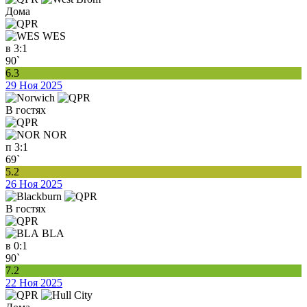
Дома
WES
в
3:1
90`
6.3
29 Ноя 2025
В гостях
NOR
п
3:1
69`
5.2
26 Ноя 2025
В гостях
BLA
в
0:1
90`
7.2
22 Ноя 2025