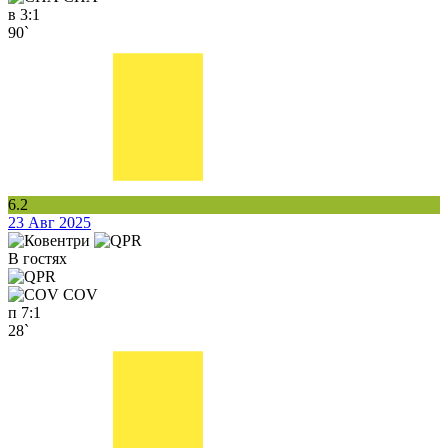
в
3:1
90`
6.2
23 Авг 2025
В гостях
COV
п
7:1
28`