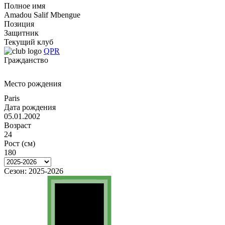
Полное имя
Amadou Salif Mbengue
Позиция
Защитник
Текущий клуб
QPR
Гражданство
Место рождения
Paris
Дата рождения
05.01.2002
Возраст
24
Рост (см)
180
Сезон:
2025-2026