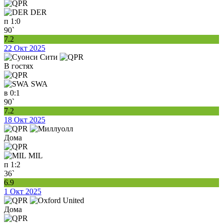
DER
п
1:0
90`
7.2
22 Окт 2025
В гостях
SWA
в
0:1
90`
7.2
18 Окт 2025
Дома
MIL
п
1:2
36`
6.9
1 Окт 2025
Дома