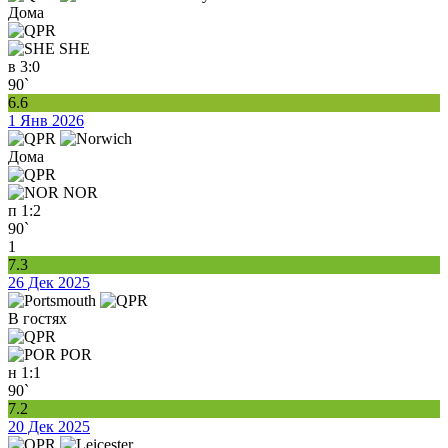
Дома
SHE
в
3:0
90`
6.6
1 Янв 2026
Дома
NOR
п
1:2
90`
1
7.3
26 Дек 2025
В гостях
POR
н
1:1
90`
7.2
20 Дек 2025