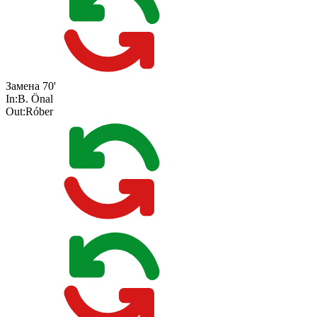
Замена
70'
In:
B. Önal
Out:
Róber