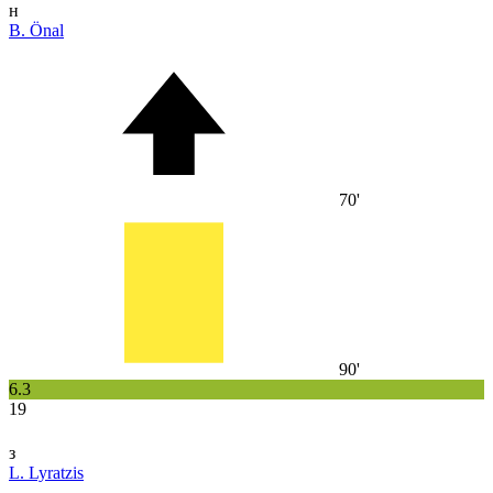
н
B. Önal
70'
90'
6.3
19
з
L. Lyratzis