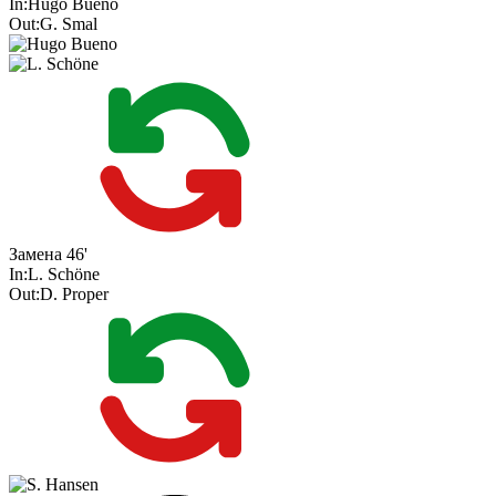
In:
Hugo Bueno
Out:
G. Smal
Замена
46'
In:
L. Schöne
Out:
D. Proper