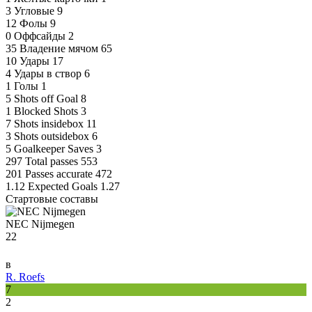
3
Угловые
9
12
Фолы
9
0
Оффсайды
2
35
Владение мячом
65
10
Удары
17
4
Удары в створ
6
1
Голы
1
5
Shots off Goal
8
1
Blocked Shots
3
7
Shots insidebox
11
3
Shots outsidebox
6
5
Goalkeeper Saves
3
297
Total passes
553
201
Passes accurate
472
1.12
Expected Goals
1.27
Стартовые составы
NEC Nijmegen
22
в
R. Roefs
7
2