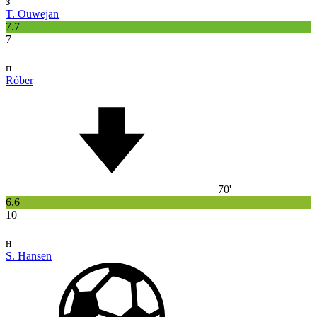
з
T. Ouwejan
7.7
7
п
Róber
70'
6.6
10
н
S. Hansen