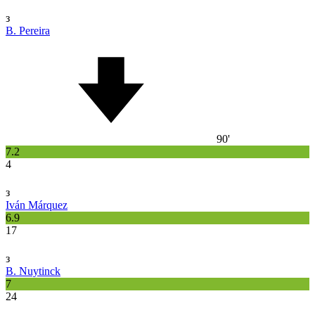
з
B. Pereira
90'
7.2
4
з
Iván Márquez
6.9
17
з
B. Nuytinck
7
24