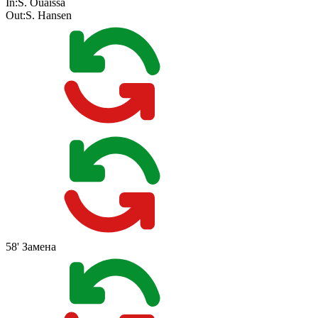
In:
S. Ouaissa
Out:
S. Hansen
58'
Замена