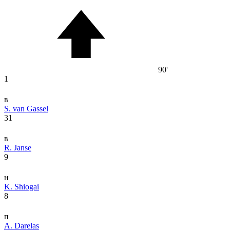
90'
1
в
S. van Gassel
31
в
R. Janse
9
н
K. Shiogai
8
п
A. Darelas