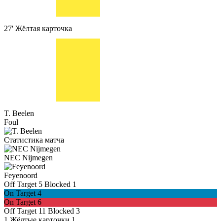
27'
Жёлтая карточка
T. Beelen
Foul
Статистика матча
NEC Nijmegen
Feyenoord
Off Target
5
Blocked
1
On Target
4
On Target
6
Off Target
11
Blocked
3
1
Жёлтые карточки
1