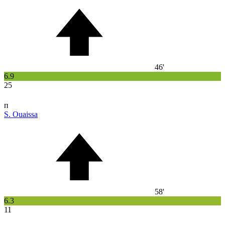
46'
6.9
25
п
S. Ouaissa
58'
6.3
11