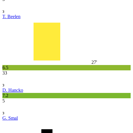
з
T. Beelen
27'
6.5
33
з
D. Hancko
7.2
5
з
G. Smal