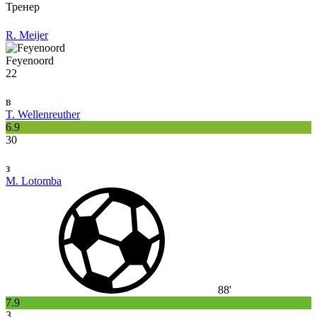
Тренер
R. Meijer
Feyenoord
22
в
T. Wellenreuther
6.9
30
з
M. Lotomba
88'
7.9
3