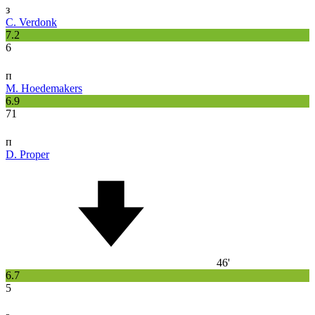
з
C. Verdonk
7.2
6
п
M. Hoedemakers
6.9
71
п
D. Proper
46'
6.7
5