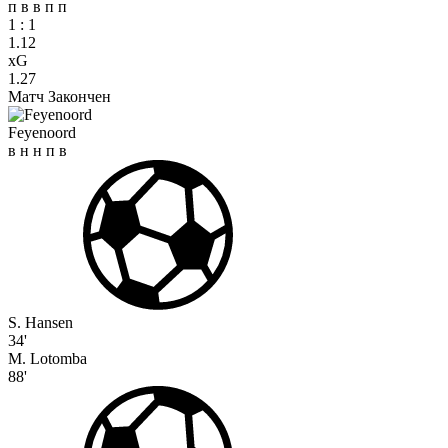
п
в
в
п
п
1
:
1
1.12
xG
1.27
Матч Закончен
Feyenoord
в
н
н
п
в
S. Hansen
34'
M. Lotomba
88'