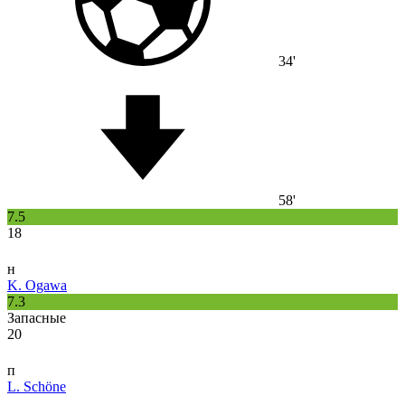
34'
58'
7.5
18
н
K. Ogawa
7.3
Запасные
20
п
L. Schöne