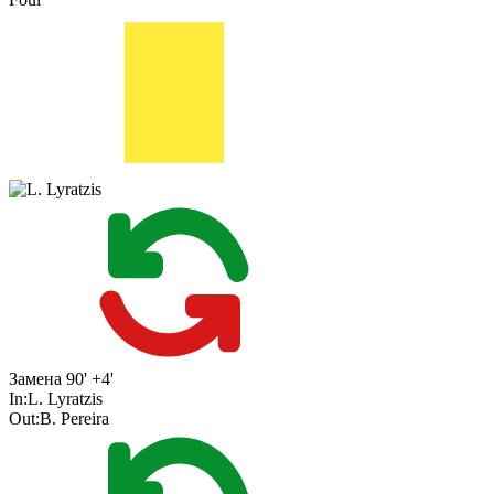
Замена
90' +4'
In:
L. Lyratzis
Out:
B. Pereira