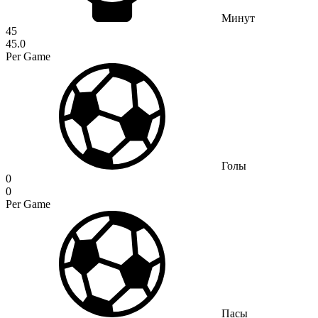
Минут
45
45.0
Per Game
Голы
0
0
Per Game
Пасы