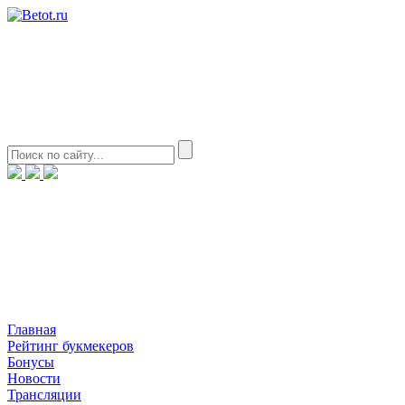
Главная
Рейтинг букмекеров
Бонусы
Новости
Трансляции