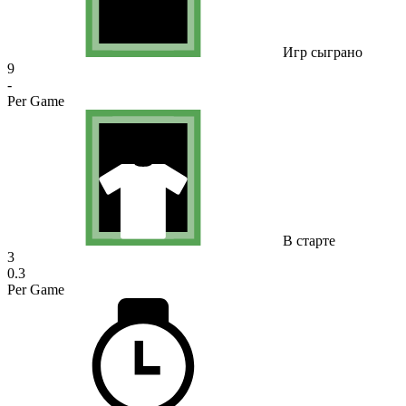
Игр сыграно
9
-
Per Game
В старте
3
0.3
Per Game