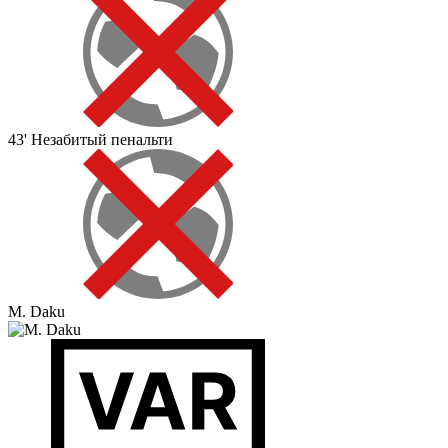
43'
Незабитый пенальти
M. Daku