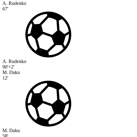
A. Rudenko
67'
A. Rudenko
90'+2'
M. Daku
12'
M. Daku
58'