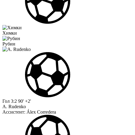
Химки
Рубин
Гол
3:2
90' +2'
A. Rudenko
Ассистент:
Álex Corredera