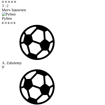
п
п
н
н
н
3
:
2
Матч Закончен
Рубин
в
п
в
п
в
A. Zabolotny
9'