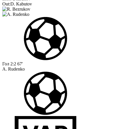
Out:
D. Kabutov
Гол
2:2
67'
A. Rudenko