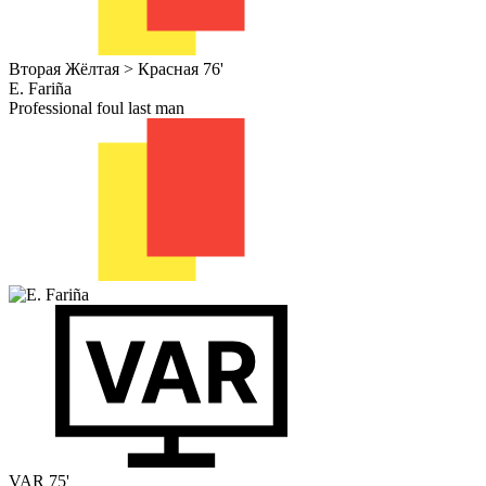
Вторая Жёлтая > Красная
76'
E. Fariña
Professional foul last man
VAR
75'