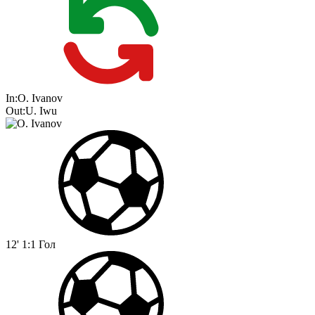
In:
O. Ivanov
Out:
U. Iwu
12'
1:1
Гол