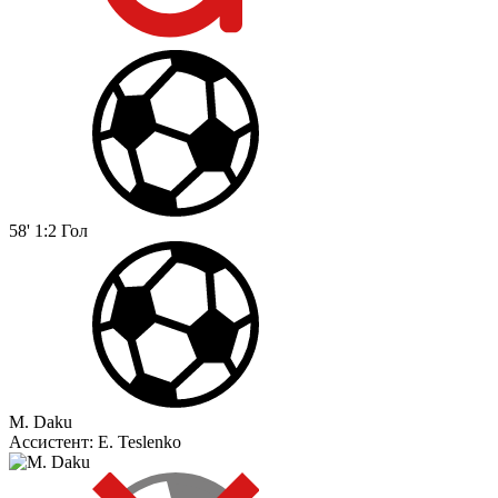
58'
1:2
Гол
M. Daku
Ассистент:
E. Teslenko