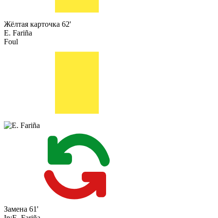
Жёлтая карточка
62'
E. Fariña
Foul
Замена
61'
In:
E. Fariña