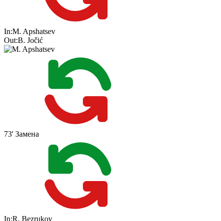
In:
M. Apshatsev
Out:
B. Jočić
73'
Замена
In:
R. Bezrukov