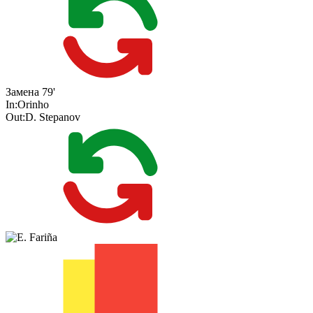
Замена
79'
In:
Orinho
Out:
D. Stepanov