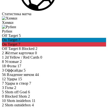
Статистика матча
Химки
Рубин
Off Target
5
On Target
7
On Target
7
Off Target
8
Blocked
2
2
Жёлтые карточки
0
1
2d Yellow / Red Cards
0
8
Угловые
2
18
Фолы
17
3
Оффсайды
5
56
Владение мячом
44
12
Удары
15
7
Удары в створ
7
3
Голы
2
5
Shots off Goal
6
0
Blocked Shots
2
10
Shots insidebox
11
2
Shots outsidebox
4