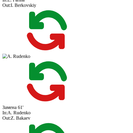
Out:
I. Berkovskiy
Замена
61'
In:
A. Rudenko
Out:
Z. Bakaev