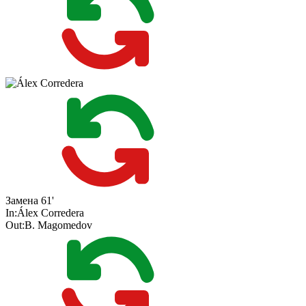
Замена
61'
In:
Álex Corredera
Out:
B. Magomedov