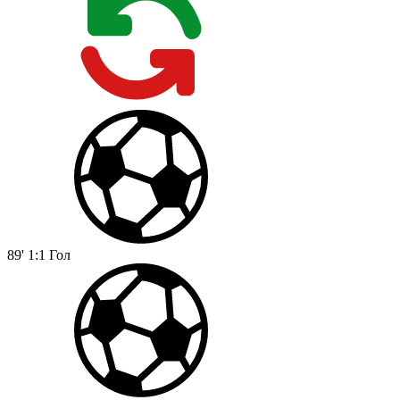
89'
1:1
Гол