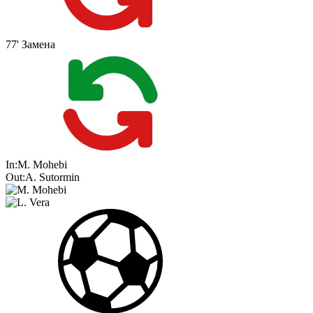
77'
Замена
In:
M. Mohebi
Out:
A. Sutormin