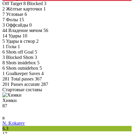
Off Target
8
Blocked
3
2
Жёлтые карточки
1
7
Угловые
6
7
Фолы
15
3
Оффсайды
0
44
Владение мячом
56
14
Удары
10
5
Удары в створ
2
1
Голы
1
6
Shots off Goal
5
3
Blocked Shots
3
8
Shots insidebox
5
6
Shots outsidebox
5
1
Goalkeeper Saves
4
281
Total passes
367
201
Passes accurate
287
Стартовые составы
Химки
87
в
N. Kokarev
6.3
17