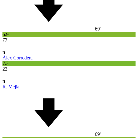
69'
6.9
77
п
Álex Corredera
7.3
22
п
R. Mejía
69'