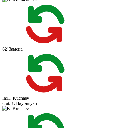
62'
Замена
In:
K. Kuchaev
Out:
K. Bayramyan