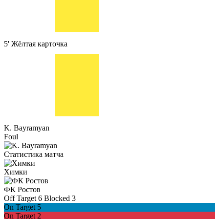
5'
Жёлтая карточка
K. Bayramyan
Foul
Статистика матча
Химки
ФК Ростов
Off Target
6
Blocked
3
On Target
5
On Target
2