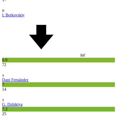
п
I. Berkovskiy
84'
6.9
72
з
Dani Fernández
7
14
з
G. Dzhikiya
7.3
25