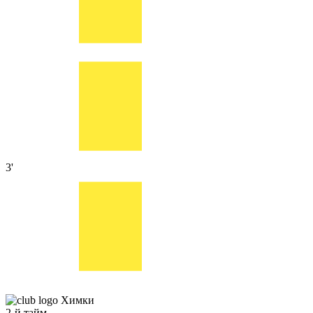
3'
Химки
2-й тайм