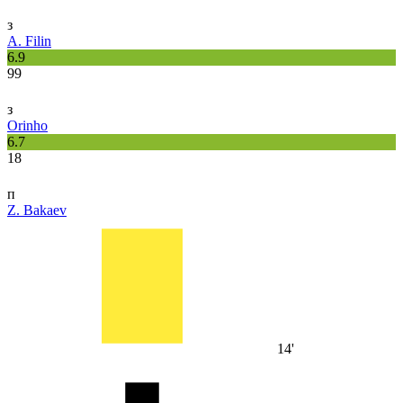
з
A. Filin
6.9
99
з
Orinho
6.7
18
п
Z. Bakaev
14'