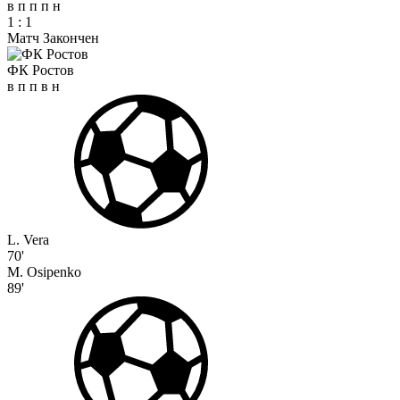
в
п
п
п
н
1
:
1
Матч Закончен
ФК Ростов
в
п
п
в
н
L. Vera
70'
M. Osipenko
89'