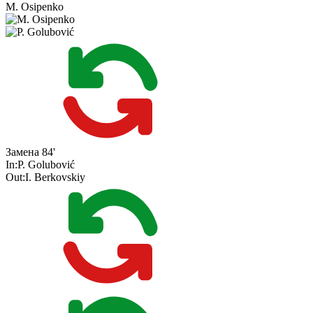
M. Osipenko
Замена
84'
In:
P. Golubović
Out:
I. Berkovskiy