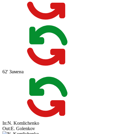
62'
Замена
In:
N. Komlichenko
Out:
E. Golenkov