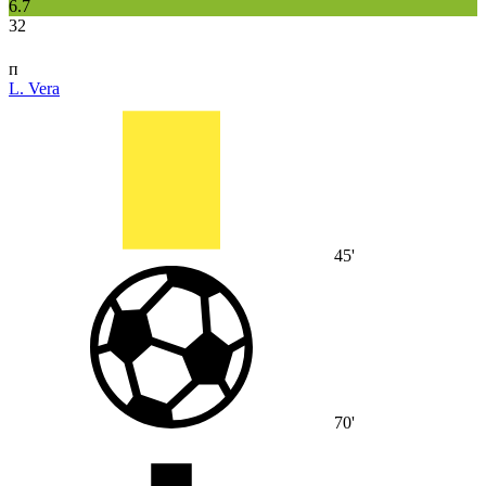
6.7
32
п
L. Vera
45'
70'