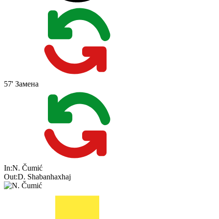
57'
Замена
In:
N. Čumić
Out:
D. Shabanhaxhaj