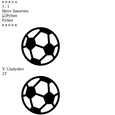
в
п
в
п
н
3
:
1
Матч Закончен
Рубин
в
в
п
н
в
Y. Gladyshev
23'