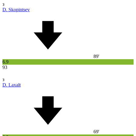
з
D. Skopintsev
89'
6.9
93
з
D. Laxalt
69'