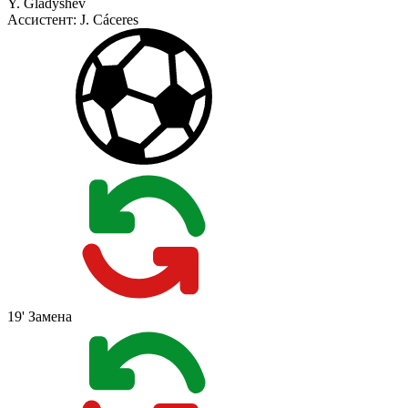
Y. Gladyshev
Ассистент:
J. Cáceres
19'
Замена