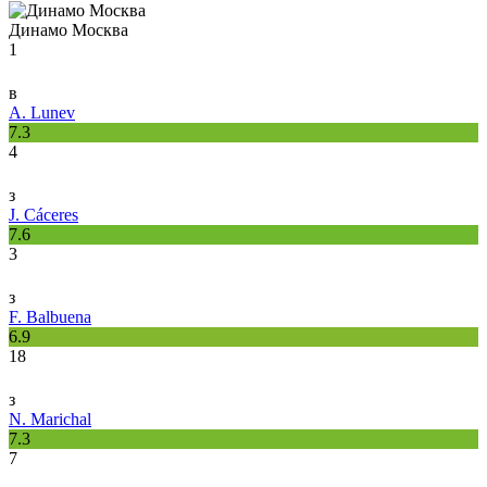
Динамо Москва
1
в
A. Lunev
7.3
4
з
J. Cáceres
7.6
3
з
F. Balbuena
6.9
18
з
N. Marichal
7.3
7