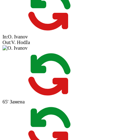
In:
O. Ivanov
Out:
V. Hodža
65'
Замена