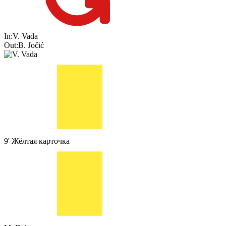
In:
V. Vada
Out:
B. Jočić
9'
Жёлтая карточка