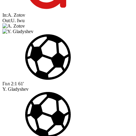
In:
A. Zotov
Out:
U. Iwu
Гол
2:1
61'
Y. Gladyshev