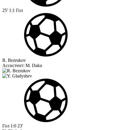
25'
1:1
Гол
R. Bezrukov
Ассистент:
M. Daku
Гол
1:0
23'