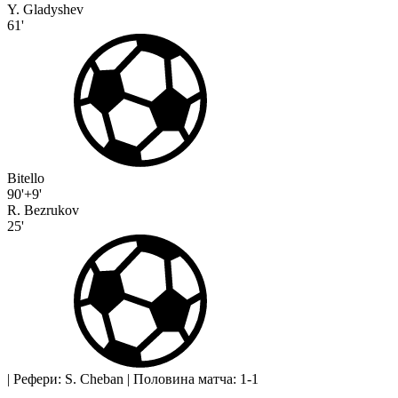
Y. Gladyshev
61'
Bitello
90'+9'
R. Bezrukov
25'
|
Рефери: S. Cheban
|
Половина матча: 1-1