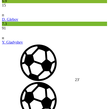
6.9
15
п
D. Glebov
7.3
91
н
Y. Gladyshev
23'