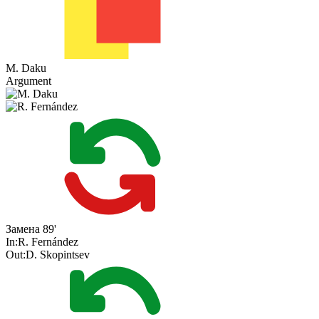
M. Daku
Argument
Замена
89'
In:
R. Fernández
Out:
D. Skopintsev