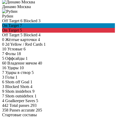
Динамо Москва
Рубин
Off Target
6
Blocked
3
On Target
7
On Target
5
Off Target
5
Blocked
4
0
Жёлтые карточки
4
0
2d Yellow / Red Cards
1
10
Угловые
6
7
Фолы
18
5
Оффсайды
1
60
Владение мячом
40
16
Удары
10
7
Удары в створ
5
3
Голы
1
6
Shots off Goal
1
3
Blocked Shots
4
9
Shots insidebox
9
7
Shots outsidebox
1
4
Goalkeeper Saves
5
442
Total passes
293
358
Passes accurate
205
Стартовые составы