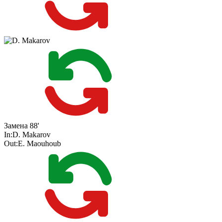
Замена
88'
In:
D. Makarov
Out:
E. Maouhoub