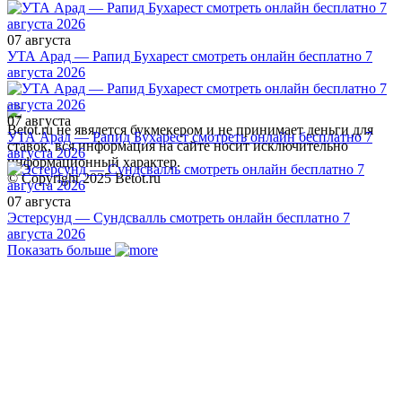
07 августа
УТА Арад — Рапид Бухарест смотреть онлайн бесплатно 7
августа 2026
07 августа
Betot.ru не явялется букмекером и не принимает деньги для
УТА Арад — Рапид Бухарест смотреть онлайн бесплатно 7
ставок, вся информация на сайте носит исключительно
августа 2026
информационный характер.
© Copyright 2025 Betot.ru
07 августа
Эстерсунд — Сундсвалль смотреть онлайн бесплатно 7
августа 2026
Показать больше