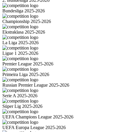
2. Bundesliga 2025-2026
Bundesliga 2025-2026
Championship 2025-2026
Ekstraklasa 2025-2026
La Liga 2025-2026
Ligue 1 2025-2026
Premier League 2025-2026
Primeira Liga 2025-2026
Russian Premier League 2025-2026
Serie A 2025-2026
Süper Lig 2025-2026
UEFA Champions League 2025-2026
UEFA Europa League 2025-2026