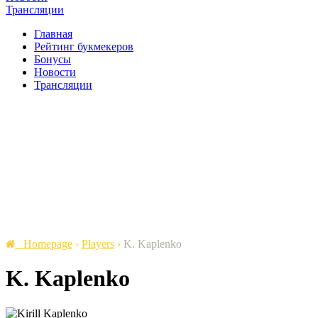
Трансляции
Главная
Рейтинг букмекеров
Бонусы
Новости
Трансляции
Homepage
›
Players
›
K. Kaplenko
K. Kaplenko