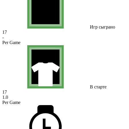
Игр сыграно
17
-
Per Game
В старте
17
1.0
Per Game