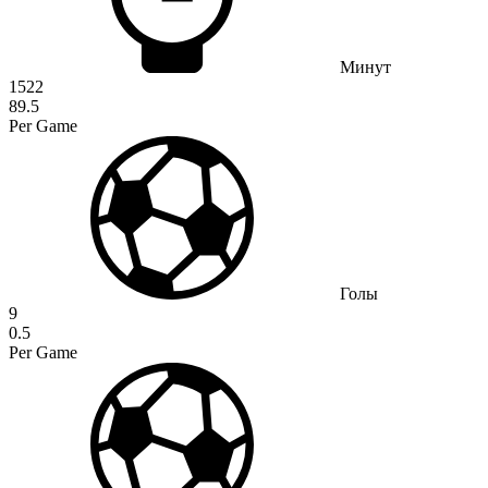
Минут
1522
89.5
Per Game
Голы
9
0.5
Per Game