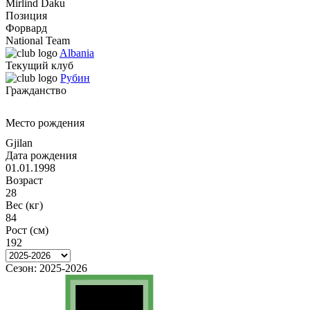
Mirlind Daku
Позиция
Форвард
National Team
Albania
Текущий клуб
Рубин
Гражданство
Место рождения
Gjilan
Дата рождения
01.01.1998
Возраст
28
Вес (кг)
84
Рост (см)
192
Сезон:
2025-2026