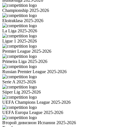
Bundesliga 2025-2026
Championship 2025-2026
Ekstraklasa 2025-2026
La Liga 2025-2026
Ligue 1 2025-2026
Premier League 2025-2026
Primeira Liga 2025-2026
Russian Premier League 2025-2026
Serie A 2025-2026
Süper Lig 2025-2026
UEFA Champions League 2025-2026
UEFA Europa League 2025-2026
Второй дивизион Испании 2025-2026