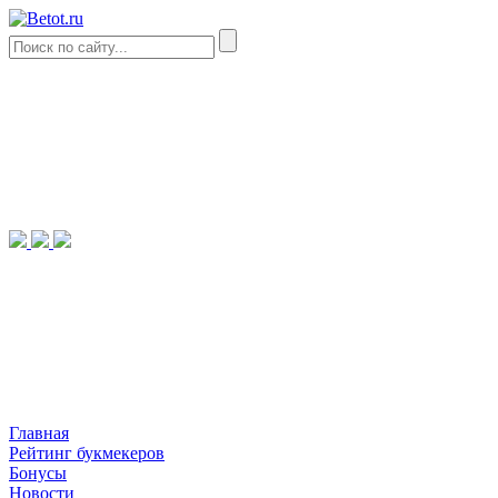
Главная
Рейтинг букмекеров
Бонусы
Новости