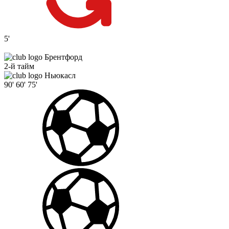
5'
Брентфорд
2-й тайм
Ньюкасл
90'
60'
75'