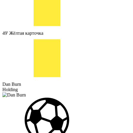
49'
Жёлтая карточка
Dan Burn
Holding