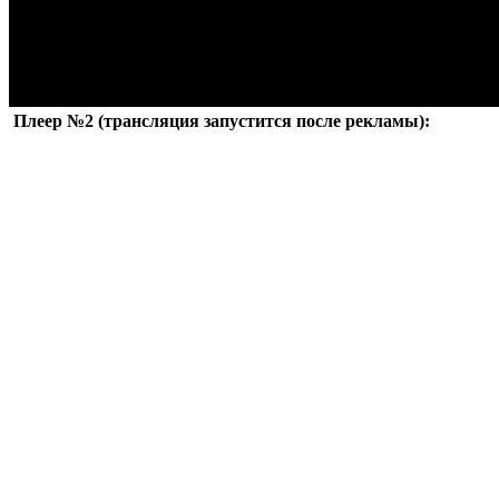
Плеер №2 (трансляция запустится после рекламы):