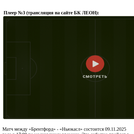
Плеер №3 (трансляция на сайте БК ЛЕОН):
Матч между «Брентфорд» - «Ньюкасл» состоится 09.11.2025