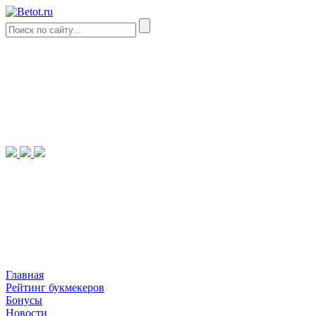
Главная
Рейтинг букмекеров
Бонусы
Новости