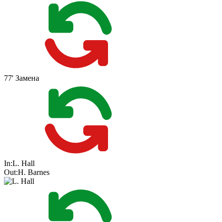
77'
Замена
In:
L. Hall
Out:
H. Barnes