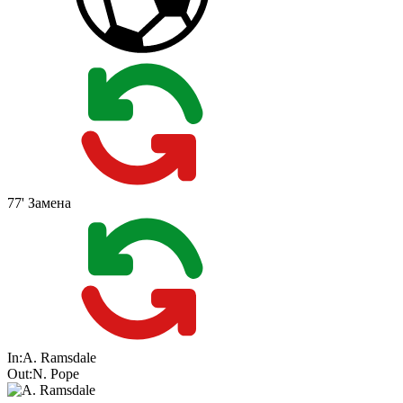
77'
Замена
In:
A. Ramsdale
Out:
N. Pope