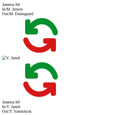
Замена
84'
In:
M. Jensen
Out:
M. Damsgaard
Замена
84'
In:
V. Janelt
Out:
Y. Yarmolyuk