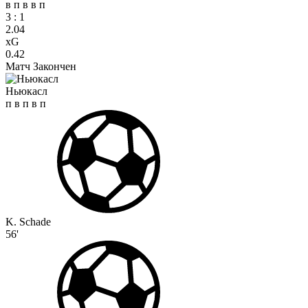
в
п
в
в
п
3
:
1
2.04
xG
0.42
Матч Закончен
Ньюкасл
п
в
п
в
п
K. Schade
56'