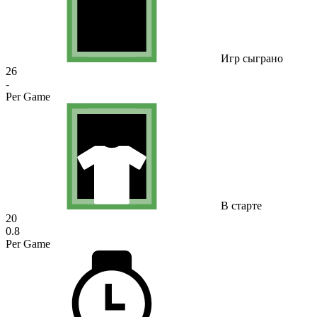
Игр сыграно
26
-
Per Game
В старте
20
0.8
Per Game