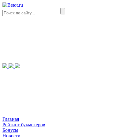
Главная
Рейтинг букмекеров
Бонусы
Новости