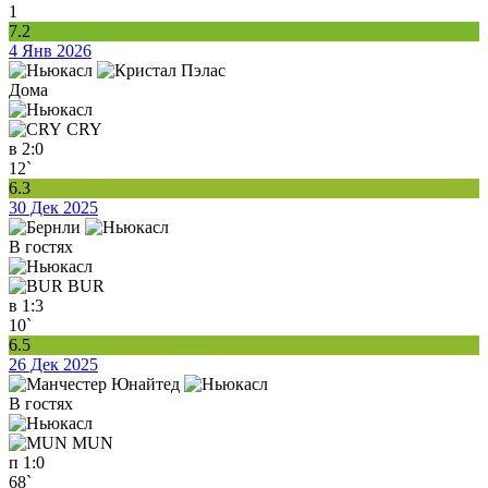
1
7.2
4 Янв 2026
Дома
CRY
в
2:0
12`
6.3
30 Дек 2025
В гостях
BUR
в
1:3
10`
6.5
26 Дек 2025
В гостях
MUN
п
1:0
68`