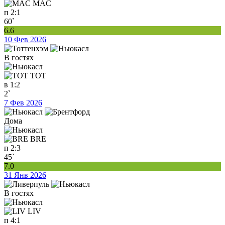
MAC
п
2:1
60`
6.6
10 Фев 2026
В гостях
TOT
в
1:2
2`
7 Фев 2026
Дома
BRE
п
2:3
45`
7.0
31 Янв 2026
В гостях
LIV
п
4:1