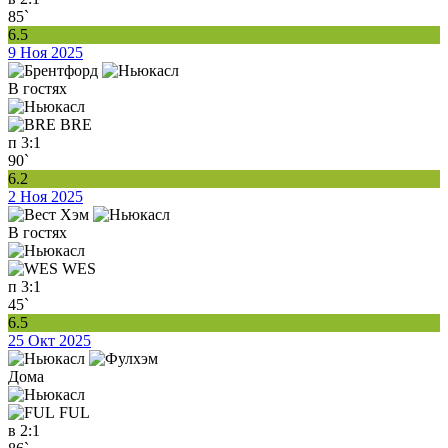
85`
6.5
9 Ноя 2025
В гостях
BRE
п
3:1
90`
6.2
2 Ноя 2025
В гостях
WES
п
3:1
45`
6.5
25 Окт 2025
Дома
FUL
в
2:1