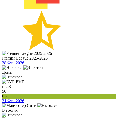
Premier League 2025-2026
28 Фев 2026
Дома
EVE
п
2:3
56`
6.2
21 Фев 2026
В гостях