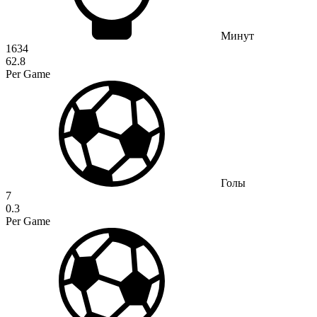
Минут
1634
62.8
Per Game
Голы
7
0.3
Per Game