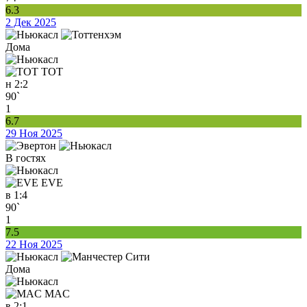
6.3
2 Дек 2025
Дома
TOT
н
2:2
90`
1
6.7
29 Ноя 2025
В гостях
EVE
в
1:4
90`
1
7.5
22 Ноя 2025
Дома
MAC
в
2:1