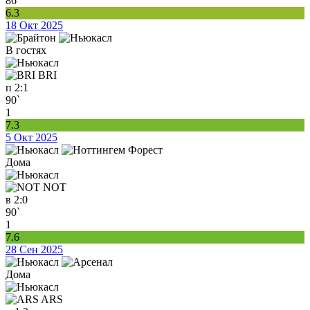
86`
6.3
18 Окт 2025
В гостях
BRI
п
2:1
90`
1
7.3
5 Окт 2025
Дома
NOT
в
2:0
90`
1
7.6
28 Сен 2025
Дома
ARS