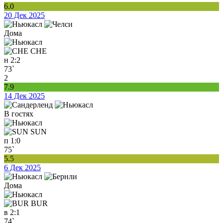
6.0
20 Дек 2025
Дома
CHE
н
2:2
73`
2
7.9
14 Дек 2025
В гостях
SUN
п
1:0
75`
5.5
6 Дек 2025
Дома
BUR
в
2:1
74`