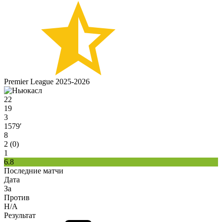
Premier League 2025-2026
22
19
3
1579′
8
2 (0)
1
6.8
Последние матчи
Дата
За
Против
H/A
Результат