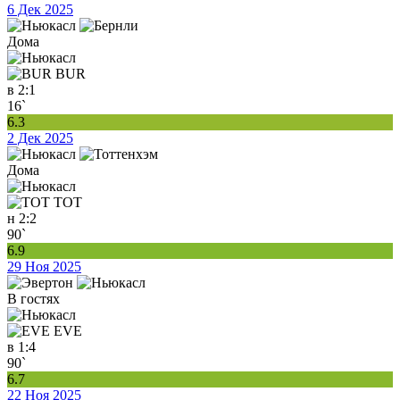
6 Дек 2025
Дома
BUR
в
2:1
16`
6.3
2 Дек 2025
Дома
TOT
н
2:2
90`
6.9
29 Ноя 2025
В гостях
EVE
в
1:4
90`
6.7
22 Ноя 2025