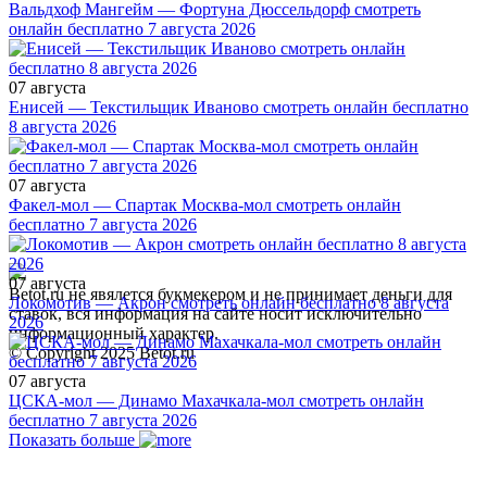
Вальдхоф Мангейм — Фортуна Дюссельдорф смотреть
онлайн бесплатно 7 августа 2026
07 августа
Енисей — Текстильщик Иваново смотреть онлайн бесплатно
8 августа 2026
07 августа
Факел-мол — Спартак Москва-мол смотреть онлайн
бесплатно 7 августа 2026
07 августа
Betot.ru не явялется букмекером и не принимает деньги для
Локомотив — Акрон смотреть онлайн бесплатно 8 августа
ставок, вся информация на сайте носит исключительно
2026
информационный характер.
© Copyright 2025 Betot.ru
07 августа
ЦСКА-мол — Динамо Махачкала-мол смотреть онлайн
бесплатно 7 августа 2026
Показать больше