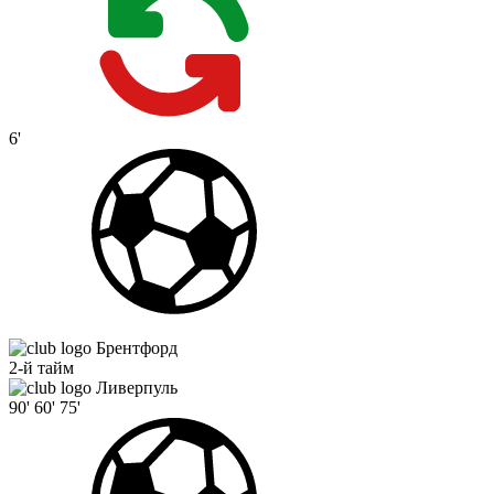
6'
Брентфорд
2-й тайм
Ливерпуль
90'
60'
75'