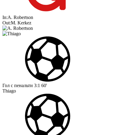
In:
A. Robertson
Out:
M. Kerkez
Гол с пенальти
3:1
60'
Thiago