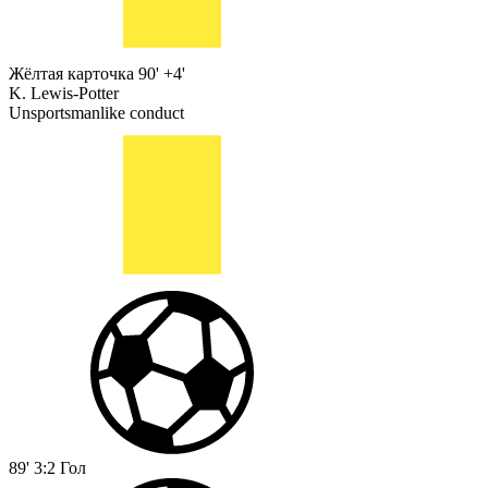
Жёлтая карточка
90' +4'
K. Lewis-Potter
Unsportsmanlike conduct
89'
3:2
Гол