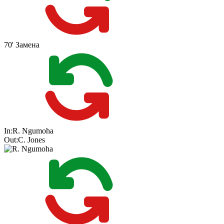
70'
Замена
In:
R. Ngumoha
Out:
C. Jones