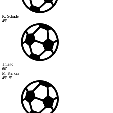
K. Schade
45'
Thiago
60'
M. Kerkez
45'+5'