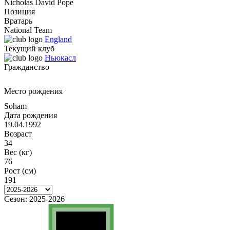
Nicholas David Pope
Позиция
Вратарь
National Team
England
Текущий клуб
Ньюкасл
Гражданство
Место рождения
Soham
Дата рождения
19.04.1992
Возраст
34
Вес (кг)
76
Рост (см)
191
Сезон:
2025-2026