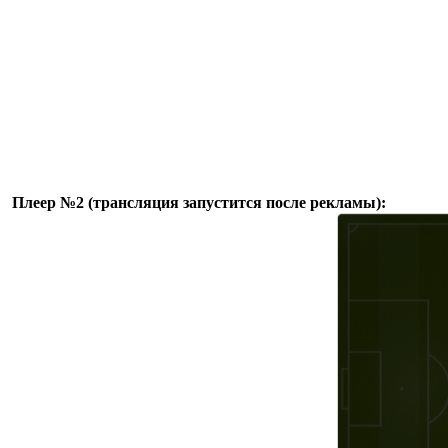
Плеер №2 (трансляция запустится после рекламы):