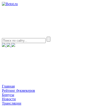
Главная
Рейтинг букмекеров
Бонусы
Новости
Трансляции