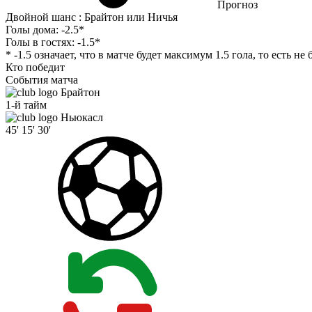
Прогноз
Двойной шанс : Брайтон или Ничья
Голы дома:
-2.5*
Голы в гостях:
-1.5*
* -1.5 означает, что в матче будет максимум 1.5 гола, то есть не
Кто победит
События матча
Брайтон
1-й тайм
Ньюкасл
45'
15'
30'