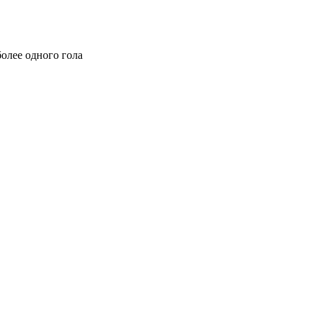
 более одного гола