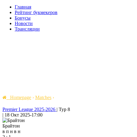
Главная
Рейтинг букмекеров
Бонусы
Новости
Трансляции
Homepage
›
Matches
›
Premier League 2025-2026
|
Тур 8
|
18 Окт 2025
-
17:00
Брайтон
в
п
н
в
н
2
:
1