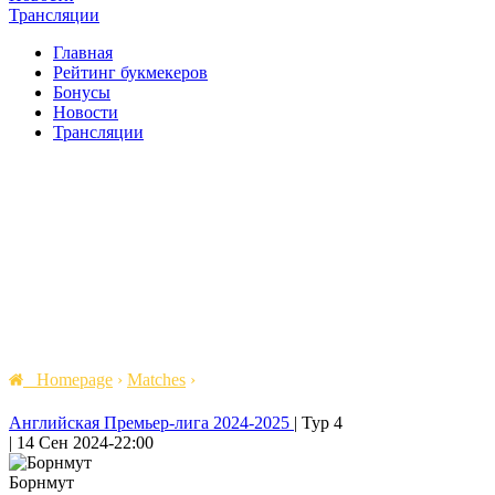
Трансляции
Главная
Рейтинг букмекеров
Бонусы
Новости
Трансляции
Homepage
›
Matches
›
Английская Премьер-лига 2024-2025
|
Тур 4
|
14 Сен 2024
-
22:00
Борнмут