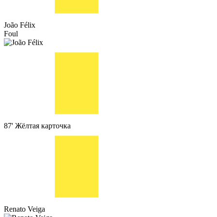
João Félix
Foul
87'
Жёлтая карточка
Renato Veiga