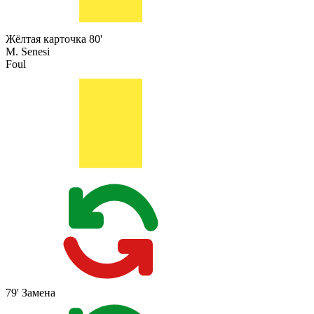
Жёлтая карточка
80'
M. Senesi
Foul
79'
Замена