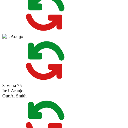
Замена
75'
In:
J. Araujo
Out:
A. Smith