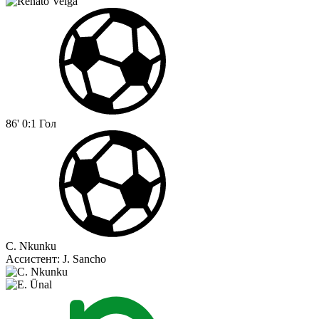
86'
0:1
Гол
C. Nkunku
Ассистент:
J. Sancho