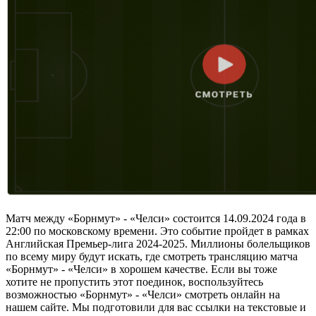
Матч между «Борнмут» - «Челси» состоится 14.09.2024 года в
22:00 по московскому времени. Это событие пройдет в рамках
Английская Премьер-лига 2024-2025. Миллионы болельщиков
по всему миру будут искать, где смотреть трансляцию матча
«Борнмут» - «Челси» в хорошем качестве. Если вы тоже
хотите не пропустить этот поединок, воспользуйтесь
возможностью «Борнмут» - «Челси» смотреть онлайн на
нашем сайте. Мы подготовили для вас ссылки на текстовые и