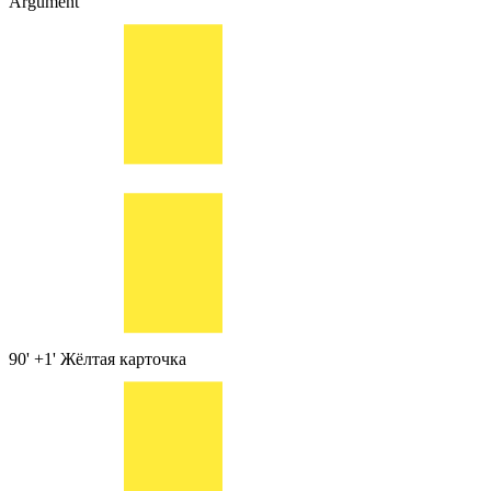
Argument
90' +1'
Жёлтая карточка