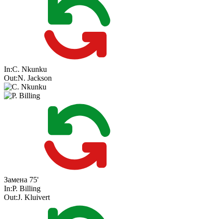
In:
C. Nkunku
Out:
N. Jackson
Замена
75'
In:
P. Billing
Out:
J. Kluivert