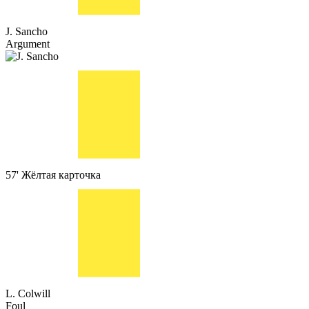
J. Sancho
Argument
57'
Жёлтая карточка
L. Colwill
Foul