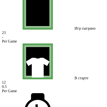
Игр сыграно
23
-
Per Game
В старте
12
0.5
Per Game