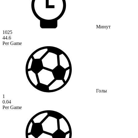
Минут
1025
44.6
Per Game
Голы
1
0.04
Per Game