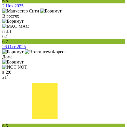
6.5
2 Ноя 2025
В гостях
MAC
п
3:1
62`
6.7
26 Окт 2025
Дома
NOT
в
2:0
21`
6.5