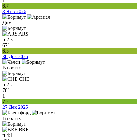
1
6.7
3 Янв 2026
Дома
ARS
п
2:3
67`
6.3
30 Дек 2025
В гостях
CHE
н
2:2
78`
1
7.2
27 Дек 2025
В гостях
BRE
п
4:1