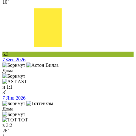
10`
6.3
7 Фев 2026
Дома
AST
н
1:1
3`
7 Янв 2026
Дома
TOT
в
3:2
26`