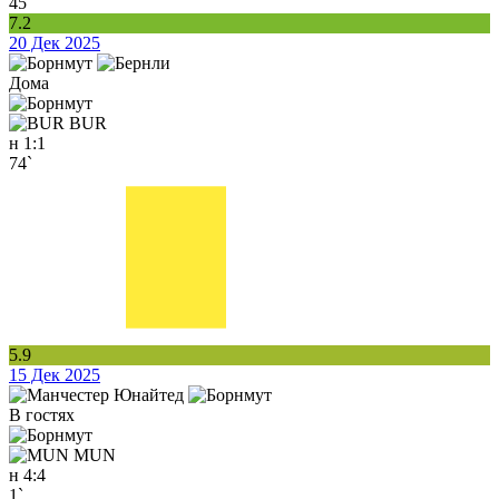
45`
7.2
20 Дек 2025
Дома
BUR
н
1:1
74`
5.9
15 Дек 2025
В гостях
MUN
н
4:4
1`