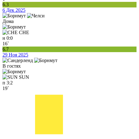
6.3
6 Дек 2025
Дома
CHE
н
0:0
16`
6.7
29 Ноя 2025
В гостях
SUN
п
3:2
19`