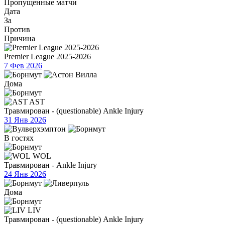
Пропущенные матчи
Дата
За
Против
Причина
Premier League 2025-2026
7 Фев 2026
Дома
AST
Травмирован - (questionable) Ankle Injury
31 Янв 2026
В гостях
WOL
Травмирован - Ankle Injury
24 Янв 2026
Дома
LIV
Травмирован - (questionable) Ankle Injury