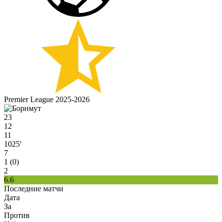
Premier League 2025-2026
23
12
11
1025′
7
1 (0)
2
6.6
Последние матчи
Дата
За
Против