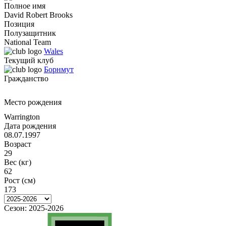
Полное имя
David Robert Brooks
Позиция
Полузащитник
National Team
Wales
Текущий клуб
Борнмут
Гражданство
Место рождения
Warrington
Дата рождения
08.07.1997
Возраст
29
Вес (кг)
62
Рост (см)
173
Сезон:
2025-2026