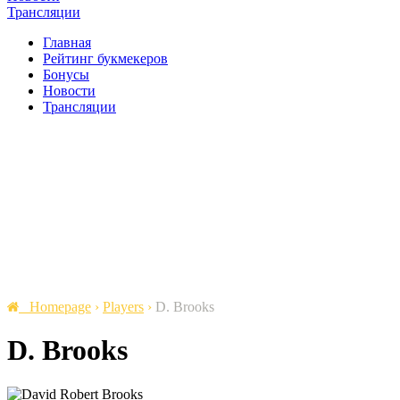
Трансляции
Главная
Рейтинг букмекеров
Бонусы
Новости
Трансляции
Homepage
›
Players
›
D. Brooks
D. Brooks