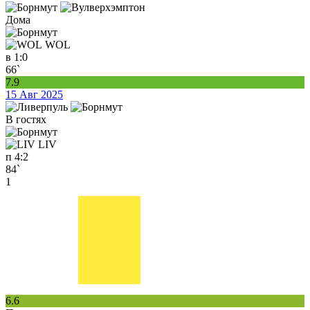
Дома
WOL
в
1:0
66`
7.9
15 Авг 2025
В гостях
LIV
п
4:2
84`
1
6.6