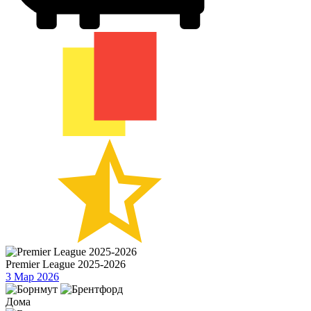
Premier League 2025-2026
3 Мар 2026
Дома