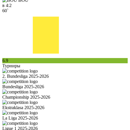
BOU
в
4:2
60`
6.9
Турниры
2. Bundesliga 2025-2026
Bundesliga 2025-2026
Championship 2025-2026
Ekstraklasa 2025-2026
La Liga 2025-2026
Ligue 1 2025-2026