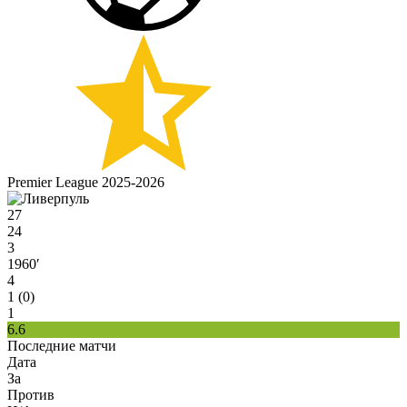
Premier League 2025-2026
27
24
3
1960′
4
1 (0)
1
6.6
Последние матчи
Дата
За
Против