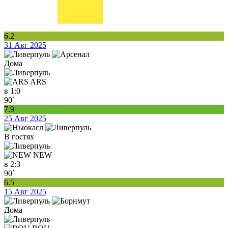
6.2
31 Авг 2025
Дома
ARS
в
1:0
90`
7.9
25 Авг 2025
В гостях
NEW
в
2:3
90`
6.5
15 Авг 2025
Дома