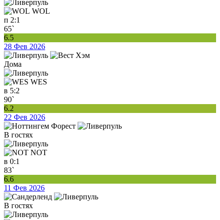
WOL
п
2:1
65`
6.5
28 Фев 2026
Дома
WES
в
5:2
90`
6.2
22 Фев 2026
В гостях
NOT
в
0:1
83`
6.6
11 Фев 2026
В гостях