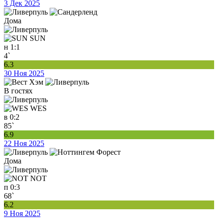
3 Дек 2025
Дома
SUN
н
1:1
4`
6.3
30 Ноя 2025
В гостях
WES
в
0:2
85`
6.9
22 Ноя 2025
Дома
NOT
п
0:3
68`
6.2
9 Ноя 2025