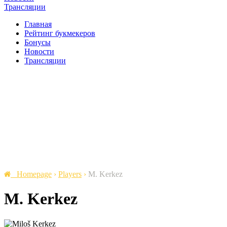
Трансляции
Главная
Рейтинг букмекеров
Бонусы
Новости
Трансляции
Homepage
›
Players
›
M. Kerkez
M. Kerkez