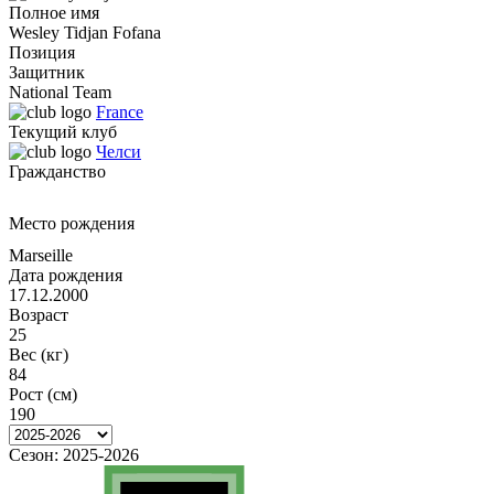
Полное имя
Wesley Tidjan Fofana
Позиция
Защитник
National Team
France
Текущий клуб
Челси
Гражданство
Место рождения
Marseille
Дата рождения
17.12.2000
Возраст
25
Вес (кг)
84
Рост (см)
190
Сезон:
2025-2026