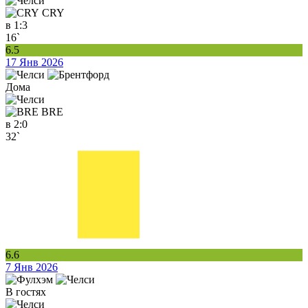
CRY
в
1:3
16`
6.5
17 Янв 2026
Дома
BRE
в
2:0
32`
6.6
7 Янв 2026
В гостях