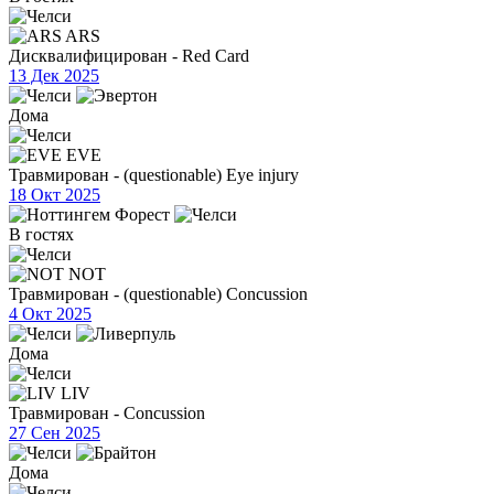
ARS
Дисквалифицирован - Red Card
13 Дек 2025
Дома
EVE
Травмирован - (questionable) Eye injury
18 Окт 2025
В гостях
NOT
Травмирован - (questionable) Concussion
4 Окт 2025
Дома
LIV
Травмирован - Concussion
27 Сен 2025
Дома