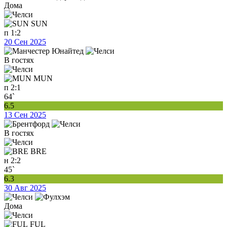
Дома
SUN
п
1:2
20 Сен 2025
В гостях
MUN
п
2:1
64`
6.5
13 Сен 2025
В гостях
BRE
н
2:2
45`
6.3
30 Авг 2025
Дома
FUL