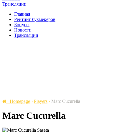
Трансляции
Главная
Рейтинг букмекеров
Бонусы
Новости
Трансляции
Homepage
›
Players
›
Marc Cucurella
Marc Cucurella