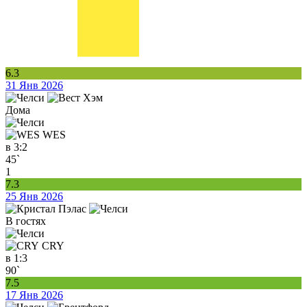
6.3
31 Янв 2026
Дома
WES
в
3:2
45`
1
7.3
25 Янв 2026
В гостях
CRY
в
1:3
90`
7.5
17 Янв 2026