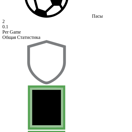
Пасы
2
0.1
Per Game
Общая Статистика