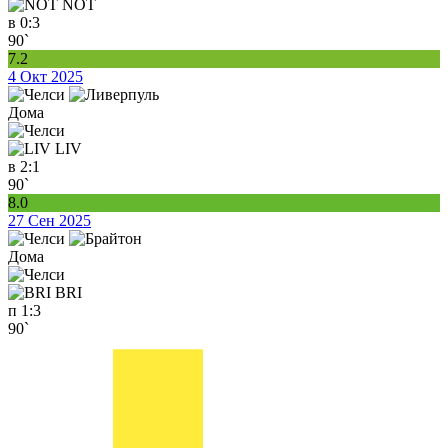
NOT
в
0:3
90`
7.2
4 Окт 2025
Дома
LIV
в
2:1
90`
8.0
27 Сен 2025
Дома
BRI
п
1:3
90`