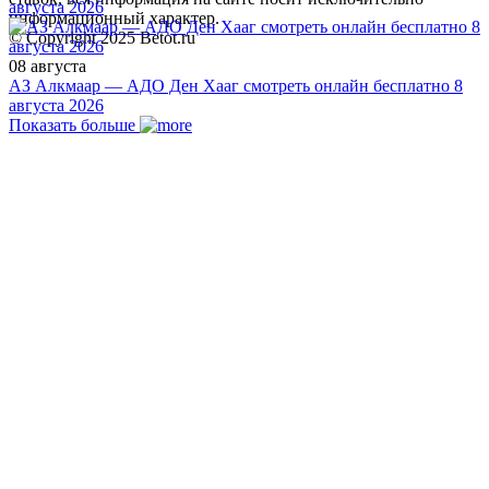
августа 2026
информационный характер.
© Copyright 2025 Betot.ru
08 августа
АЗ Алкмаар — АДО Ден Хааг смотреть онлайн бесплатно 8
августа 2026
Показать больше