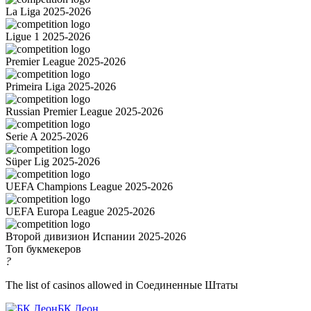
La Liga 2025-2026
Ligue 1 2025-2026
Premier League 2025-2026
Primeira Liga 2025-2026
Russian Premier League 2025-2026
Serie A 2025-2026
Süper Lig 2025-2026
UEFA Champions League 2025-2026
UEFA Europa League 2025-2026
Второй дивизион Испании 2025-2026
Топ букмекеров
?
The list of casinos allowed in Соединенные Штаты
БК Леон