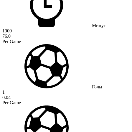
Минут
1900
76.0
Per Game
Голы
1
0.04
Per Game