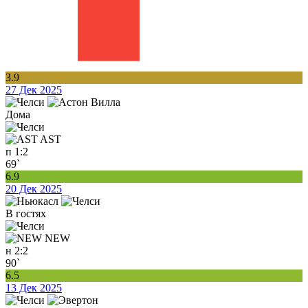
3.9
27 Дек 2025
Дома
AST
п
1:2
69`
6.9
20 Дек 2025
В гостях
NEW
н
2:2
90`
6.5
13 Дек 2025