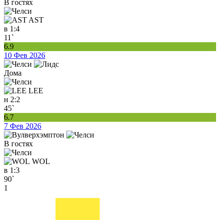
В гостях
AST
в
1:4
11`
6.9
10 Фев 2026
Дома
LEE
н
2:2
45`
6.7
7 Фев 2026
В гостях
WOL
в
1:3
90`
1