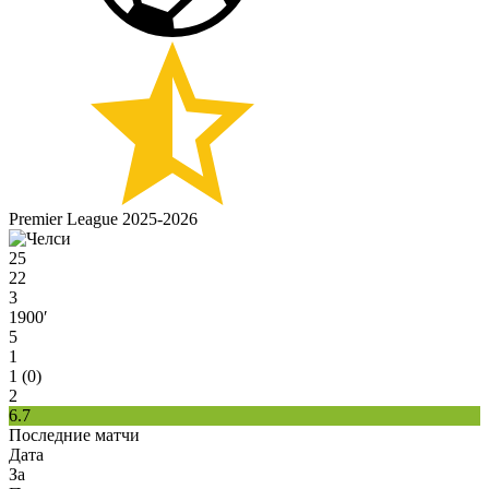
Premier League 2025-2026
25
22
3
1900′
5
1
1 (0)
2
6.7
Последние матчи
Дата
За