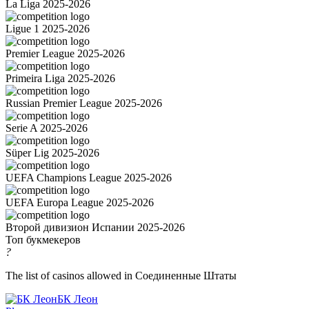
La Liga 2025-2026
Ligue 1 2025-2026
Premier League 2025-2026
Primeira Liga 2025-2026
Russian Premier League 2025-2026
Serie A 2025-2026
Süper Lig 2025-2026
UEFA Champions League 2025-2026
UEFA Europa League 2025-2026
Второй дивизион Испании 2025-2026
Топ букмекеров
?
The list of casinos allowed in Соединенные Штаты
БК Леон