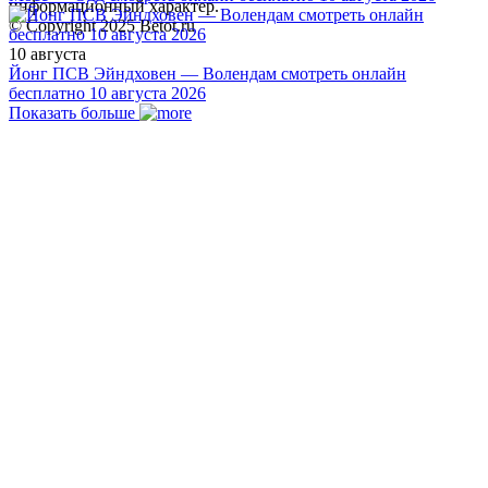
информационный характер.
© Copyright 2025 Betot.ru
10 августа
Йонг ПСВ Эйндховен — Волендам смотреть онлайн
бесплатно 10 августа 2026
Показать больше