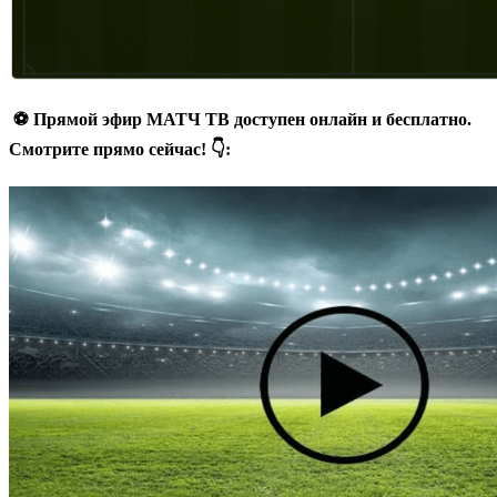
⚽️ Прямой эфир МАТЧ ТВ доступен онлайн и бесплатно.
Смотрите прямо сейчас! 👇: