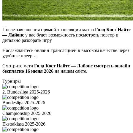
После завершения прямой трансляции матча
Голд Кост Найтс
— Лайонc
у вас будет возможность посмотреть повтор и
детально разобрать игру.
Наслаждайтесь онлайн-трансляцией в высоком качестве через
удобные плееры.
Смотрите матч
Голд Кост Найтс — Лайонc смотреть онлайн
бесплатно 16 июня 2026
на нашем сайте.
Турниры
2. Bundesliga 2025-2026
Bundesliga 2025-2026
Championship 2025-2026
Ekstraklasa 2025-2026