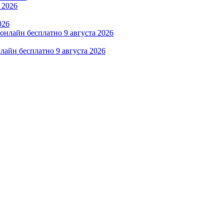
026
айн бесплатно 9 августа 2026