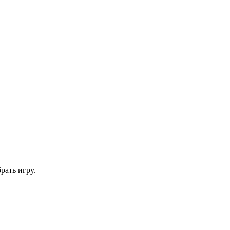
рать игру.