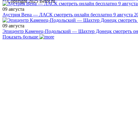
© Copyright 2025 Betot.ru
09 августа
Аустрия Вена — ЛАСК смотреть онлайн бесплатно 9 августа 2
09 августа
Эпицентр Каменец-Подольский — Шахтер Донецк смотреть онл
Показать больше