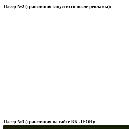
Плеер №2 (трансляция запустится после рекламы):
Плеер №3 (трансляция на сайте БК ЛЕОН):