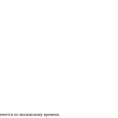
ачнется по московскому времени.