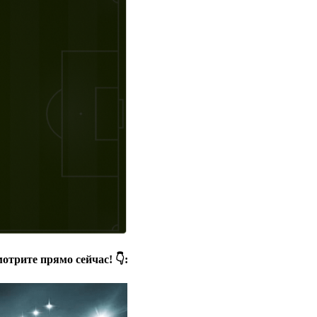
трите прямо сейчас! 👇: