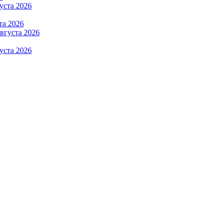
та 2026
уста 2026