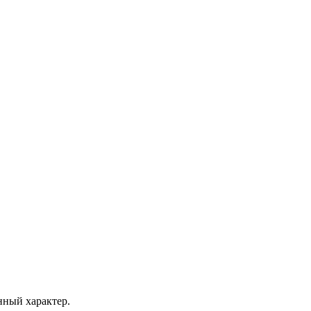
нный характер.