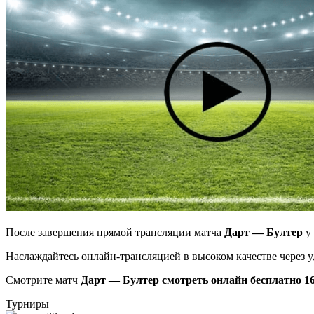
После завершения прямой трансляции матча
Дарт — Бултер
у 
Наслаждайтесь онлайн-трансляцией в высоком качестве через 
Смотрите матч
Дарт — Бултер смотреть онлайн бесплатно 1
Турниры