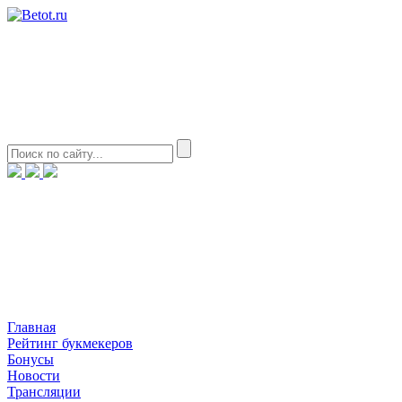
Главная
Рейтинг букмекеров
Бонусы
Новости
Трансляции