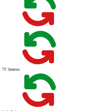
75'
Замена