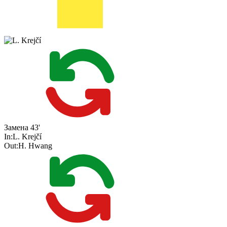
Замена
43'
In:
L. Krejčí
Out:
H. Hwang