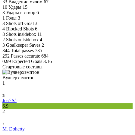
33
Владение мячом
67
10
Удары
15
3
Удары в створ
6
1
Голы
3
3
Shots off Goal
3
4
Blocked Shots
6
8
Shots insidebox
11
2
Shots outsidebox
4
3
Goalkeeper Saves
2
344
Total passes
735
292
Passes accurate
684
0.99
Expected Goals
3.16
Стартовые составы
Вулверхэмптон
1
в
José Sá
6.9
2
з
M. Doherty