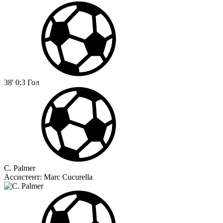
38'
0:3
Гол
C. Palmer
Ассистент:
Marc Cucurella