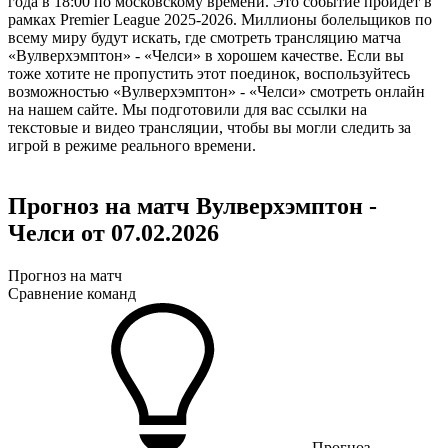
года в 18:00 по московскому времени. Это событие пройдет в
рамках Premier League 2025-2026. Миллионы болельщиков по
всему миру будут искать, где смотреть трансляцию матча
«Вулверхэмптон» - «Челси» в хорошем качестве. Если вы
тоже хотите не пропустить этот поединок, воспользуйтесь
возможностью «Вулверхэмптон» - «Челси» смотреть онлайн
на нашем сайте. Мы подготовили для вас ссылки на
текстовые и видео трансляции, чтобы вы могли следить за
игрой в режиме реального времени.
Прогноз на матч Вулверхэмптон -
Челси от 07.02.2026
Прогноз на матч
Сравнение команд
Прогноз