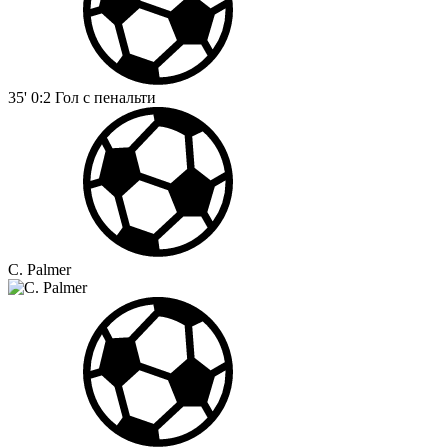
35'
0:2
Гол с пенальти
C. Palmer