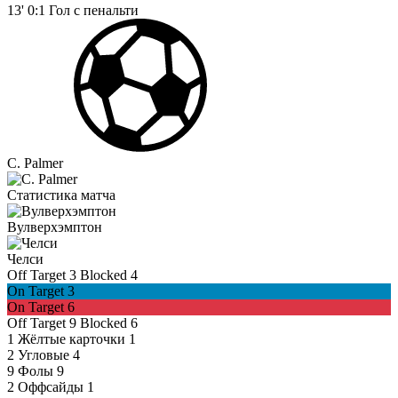
13'
0:1
Гол с пенальти
C. Palmer
Статистика матча
Вулверхэмптон
Челси
Off Target
3
Blocked
4
On Target
3
On Target
6
Off Target
9
Blocked
6
1
Жёлтые карточки
1
2
Угловые
4
9
Фолы
9
2
Оффсайды
1