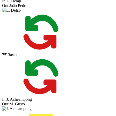
In:
L. Delap
Out:
João Pedro
75'
Замена
In:
J. Acheampong
Out:
M. Gusto