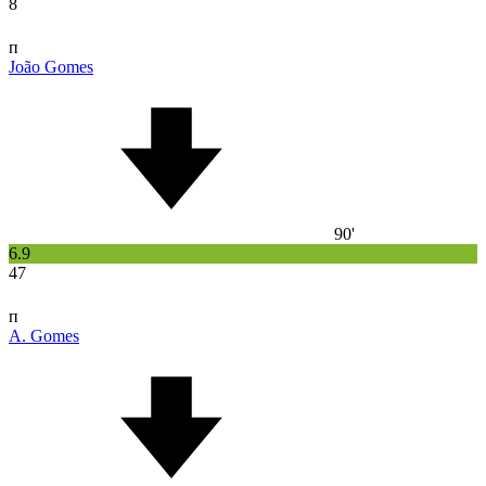
8
п
João Gomes
90'
6.9
47
п
A. Gomes