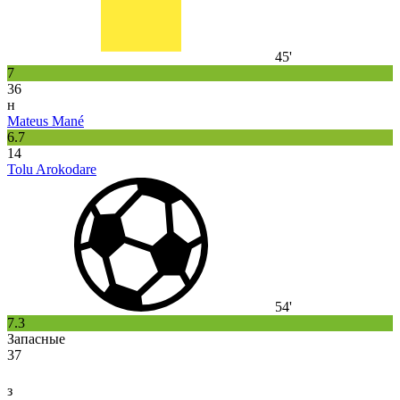
45'
7
36
н
Mateus Mané
6.7
14
Tolu Arokodare
54'
7.3
Запасные
37
з