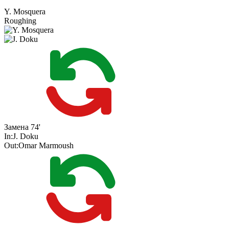
Y. Mosquera
Roughing
Замена
74'
In:
J. Doku
Out:
Omar Marmoush