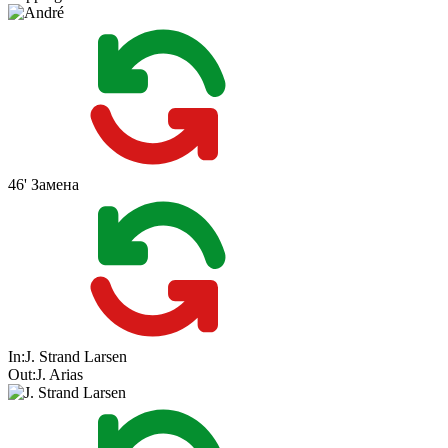
46'
Замена
In:
J. Strand Larsen
Out:
J. Arias