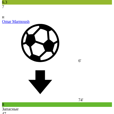
6.3
7
н
Omar Marmoush
6'
74'
8
Запасные
47