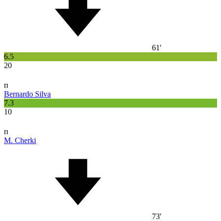
61'
6.5
20
п
Bernardo Silva
7.3
10
п
M. Cherki
73'