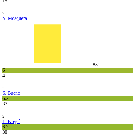
15
з
Y. Mosquera
88'
6
4
з
S. Bueno
6.3
37
з
L. Krejčí
6.3
38