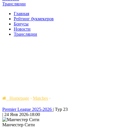
Трансляции
Главная
Рейтинг букмекеров
Бонусы
Новости
Трансляции
Homepage
›
Matches
›
Premier League 2025-2026
|
Тур 23
|
24 Янв 2026
-
18:00
Манчестер Сити