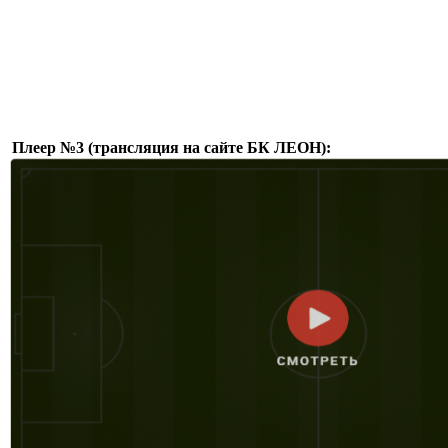
Плеер №3 (трансляция на сайте БК ЛЕОН):