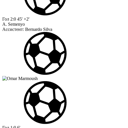
Гол
2:0
45' +2'
A. Semenyo
Ассистент:
Bernardo Silva
Гол
1:0
6'