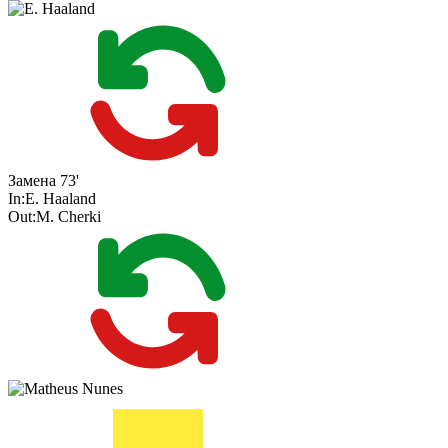
Замена
73'
In:
E. Haaland
Out:
M. Cherki