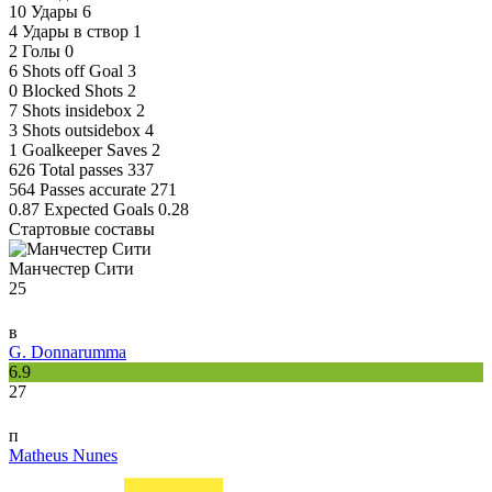
10
Удары
6
4
Удары в створ
1
2
Голы
0
6
Shots off Goal
3
0
Blocked Shots
2
7
Shots insidebox
2
3
Shots outsidebox
4
1
Goalkeeper Saves
2
626
Total passes
337
564
Passes accurate
271
0.87
Expected Goals
0.28
Стартовые составы
Манчестер Сити
25
в
G. Donnarumma
6.9
27
п
Matheus Nunes