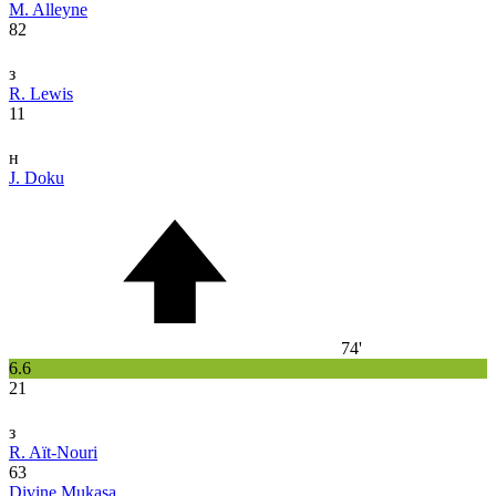
M. Alleyne
82
з
R. Lewis
11
н
J. Doku
74'
6.6
21
з
R. Aït-Nouri
63
Divine Mukasa