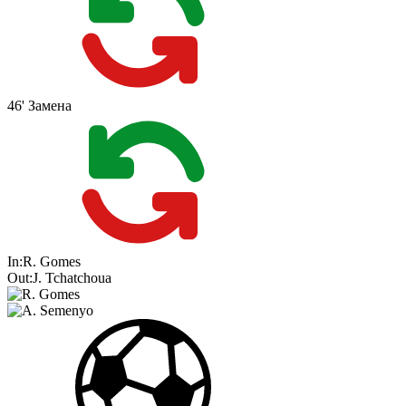
46'
Замена
In:
R. Gomes
Out:
J. Tchatchoua