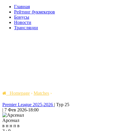
Главная
Рейтинг букмекеров
Бонусы
Новости
Трансляции
Homepage
›
Matches
›
Premier League 2025-2026
|
Тур 25
|
7 Фев 2026
-
18:00
Арсенал
в
н
н
п
в
3
:
0