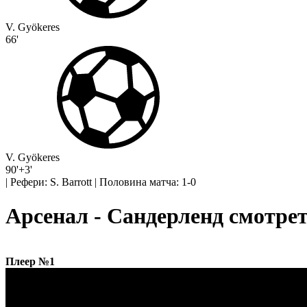
V. Gyökeres
66'
V. Gyökeres
90'+3'
|
Рефери: S. Barrott
|
Половина матча: 1-0
Арсенал - Сандерленд смотре
Плеер №1