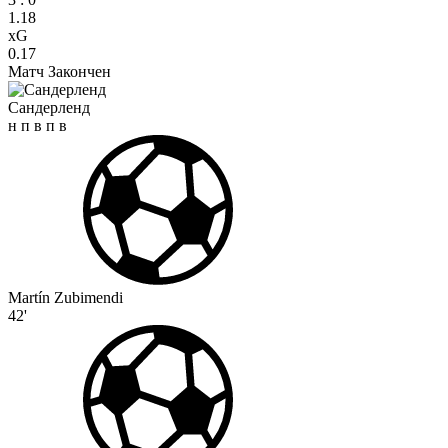
1.18
xG
0.17
Матч Закончен
Сандерленд
н
п
в
п
в
Martín Zubimendi
42'