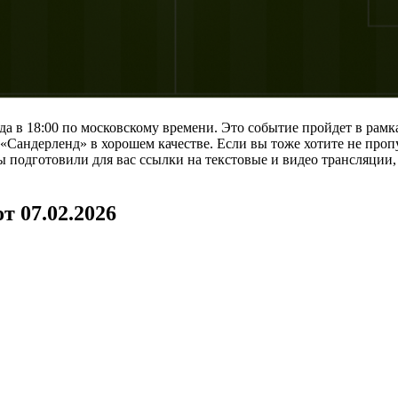
да в 18:00 по московскому времени. Это событие пройдет в рам
- «Сандерленд» в хорошем качестве. Если вы тоже хотите не про
 подготовили для вас ссылки на текстовые и видео трансляции,
т 07.02.2026