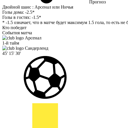
Прогноз
Двойной шанс : Арсенал или Ничья
Голы дома:
-2.5*
Голы в гостях:
-1.5*
* -1.5 означает, что в матче будет максимум 1.5 гола, то есть не
Кто победит
События матча
Арсенал
1-й тайм
Сандерленд
45'
15'
30'