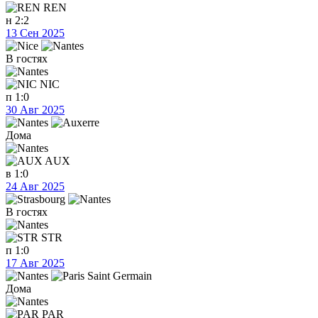
REN
н
2:2
13 Сен 2025
В гостях
NIC
п
1:0
30 Авг 2025
Дома
AUX
в
1:0
24 Авг 2025
В гостях
STR
п
1:0
17 Авг 2025
Дома
PAR