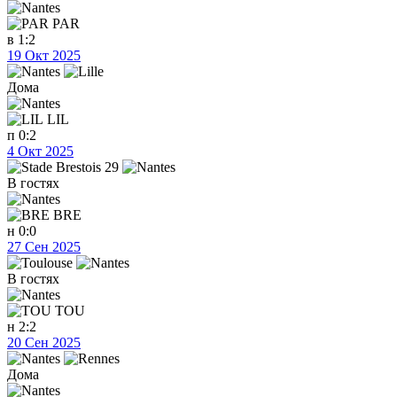
PAR
в
1:2
19 Окт 2025
Дома
LIL
п
0:2
4 Окт 2025
В гостях
BRE
н
0:0
27 Сен 2025
В гостях
TOU
н
2:2
20 Сен 2025
Дома