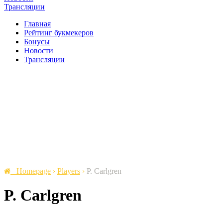
Трансляции
Главная
Рейтинг букмекеров
Бонусы
Новости
Трансляции
Homepage
›
Players
›
P. Carlgren
P. Carlgren