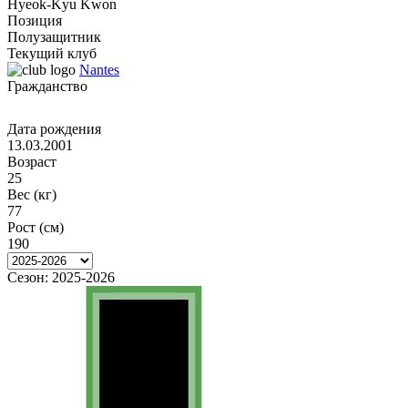
Hyeok-Kyu Kwon
Позиция
Полузащитник
Текущий клуб
Nantes
Гражданство
Дата рождения
13.03.2001
Возраст
25
Вес (кг)
77
Рост (см)
190
Сезон:
2025-2026