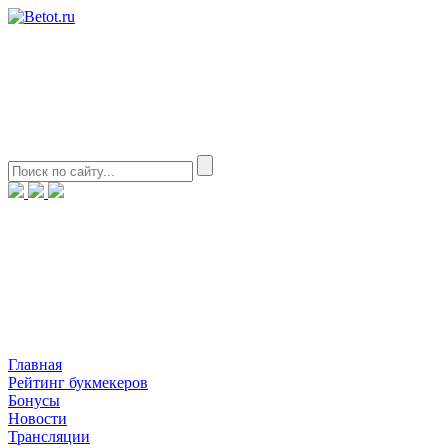
Главная
Рейтинг букмекеров
Бонусы
Новости
Трансляции