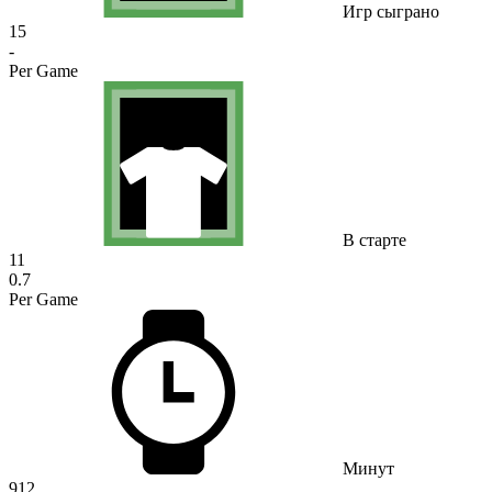
Игр сыграно
15
-
Per Game
В старте
11
0.7
Per Game
Минут
912