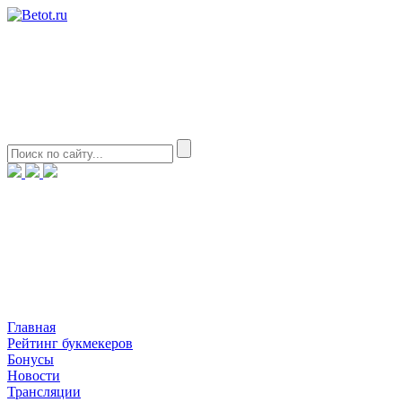
Главная
Рейтинг букмекеров
Бонусы
Новости
Трансляции