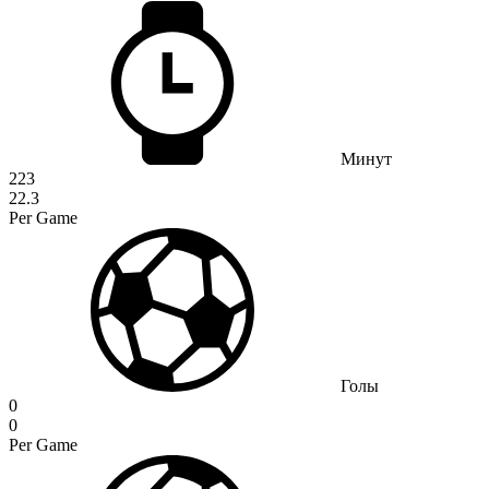
Минут
223
22.3
Per Game
Голы
0
0
Per Game