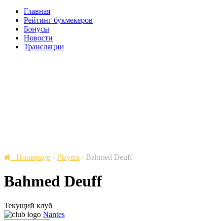
Главная
Рейтинг букмекеров
Бонусы
Новости
Трансляции
Homepage
›
Players
›
Bahmed Deuff
Bahmed Deuff
Текущий клуб
Nantes