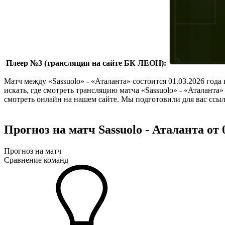
Плеер №3 (трансляция на сайте БК ЛЕОН):
Матч между «Sassuolo» - «Аталанта» состоится 01.03.2026 года
искать, где смотреть трансляцию матча «Sassuolo» - «Аталанта
смотреть онлайн на нашем сайте. Мы подготовили для вас ссыл
Прогноз на матч Sassuolo - Аталанта от 
Прогноз на матч
Сравнение команд