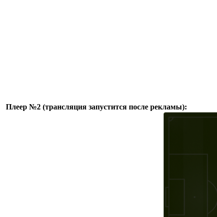
Плеер №2 (трансляция запустится после рекламы):