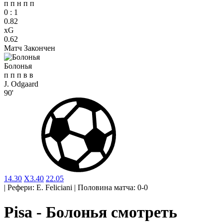
п
п
н
п
п
0
:
1
0.82
xG
0.62
Матч Закончен
Болонья
п
п
п
в
в
J. Odgaard
90'
1
4.30
X
3.40
2
2.05
|
Рефери: E. Feliciani
|
Половина матча: 0-0
Pisa - Болонья смотреть