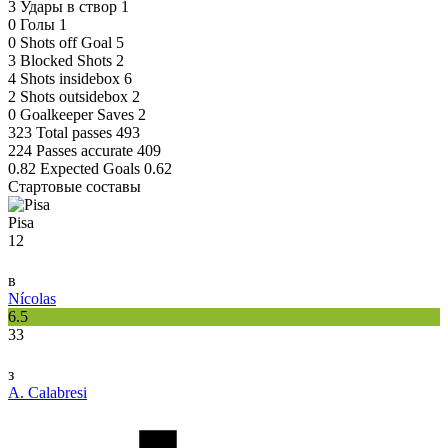
3
Удары в створ
1
0
Голы
1
0
Shots off Goal
5
3
Blocked Shots
2
4
Shots insidebox
6
2
Shots outsidebox
2
0
Goalkeeper Saves
2
323
Total passes
493
224
Passes accurate
409
0.82
Expected Goals
0.62
Стартовые составы
Pisa
12
в
Nícolas
6.5
33
з
A. Calabresi