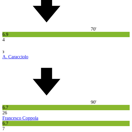
70'
6.9
4
з
A. Caracciolo
90'
6.7
26
Francesco Coppola
6.7
7