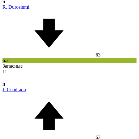
н
R. Durosinmi
63'
6.2
Запасные
11
п
J. Cuadrado
63'