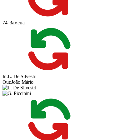
74'
Замена
In:
L. De Silvestri
Out:
João Mário