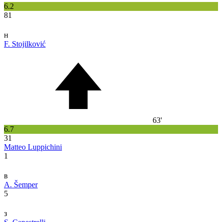
6.2
81
н
F. Stojilković
63'
6.7
31
Matteo Luppichini
1
в
A. Šemper
5
з