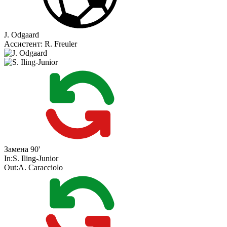
J. Odgaard
Ассистент:
R. Freuler
Замена
90'
In:
S. Iling-Junior
Out:
A. Caracciolo