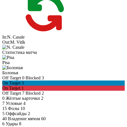
In:
N. Casale
Out:
M. Vitík
Статистика матча
Pisa
Болонья
Off Target
0
Blocked
3
On Target
3
On Target
1
Off Target
7
Blocked
2
0
Жёлтые карточки
2
7
Угловые
4
15
Фолы
10
5
Оффсайды
2
40
Владение мячом
60
6
Удары
8