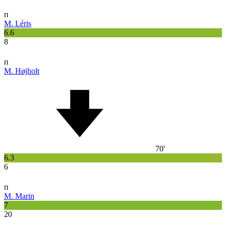
п
M. Léris
6.6
8
п
M. Højholt
70'
6.3
6
п
M. Marin
7
20