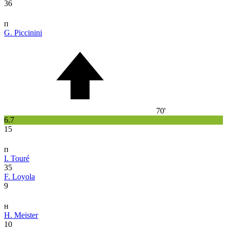
36
п
G. Piccinini
70'
6.7
15
п
I. Touré
35
F. Loyola
9
н
H. Meister
10