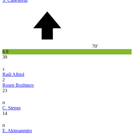
S. Canestrelli
70'
6.9
39
з
Raúl Albiol
2
Rosen Bozhinov
23
п
C. Stengs
14
п
E. Akinsanmiro