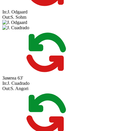
In:
J. Odgaard
Out:
S. Sohm
Замена
63'
In:
J. Cuadrado
Out:
S. Angori