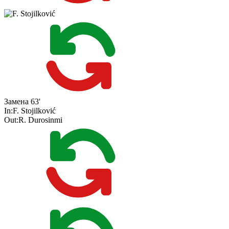
Замена
63'
In:
F. Stojilković
Out:
R. Durosinmi