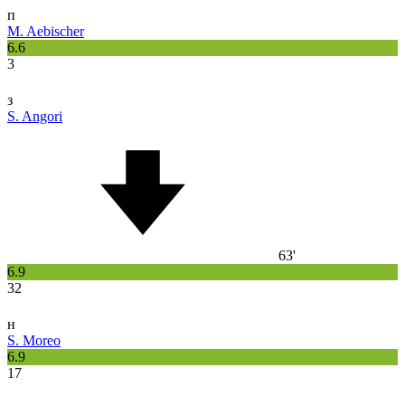
п
M. Aebischer
6.6
3
з
S. Angori
63'
6.9
32
н
S. Moreo
6.9
17