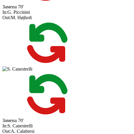
Замена
70'
In:
G. Piccinini
Out:
M. Højholt
Замена
70'
In:
S. Canestrelli
Out:
A. Calabresi