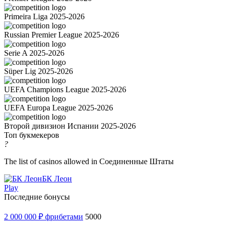
Primeira Liga 2025-2026
Russian Premier League 2025-2026
Serie A 2025-2026
Süper Lig 2025-2026
UEFA Champions League 2025-2026
UEFA Europa League 2025-2026
Второй дивизион Испании 2025-2026
Топ букмекеров
?
The list of casinos allowed in Соединенные Штаты
БК Леон
Play
Последние бонусы
2 000 000 ₽ фрибетами
5000