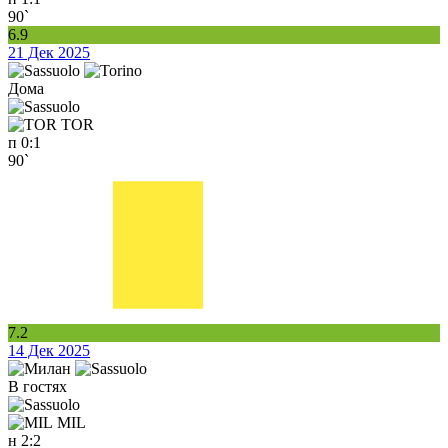
90`
6.9
21 Дек 2025
Дома
TOR
п
0:1
90`
7.2
14 Дек 2025
В гостях
MIL
н
2:2