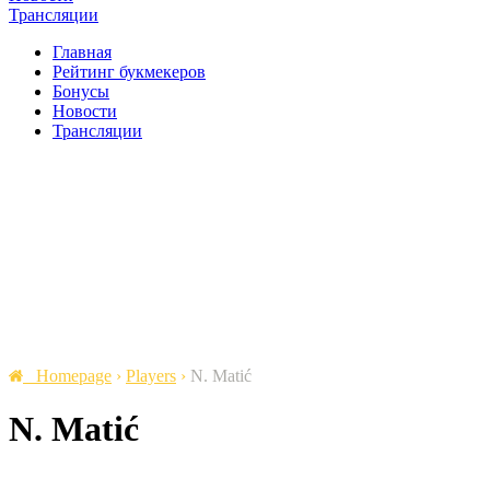
Трансляции
Главная
Рейтинг букмекеров
Бонусы
Новости
Трансляции
Homepage
›
Players
›
N. Matić
N. Matić