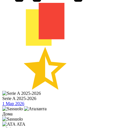
Serie A 2025-2026
1 Мар 2026
Дома
ATA