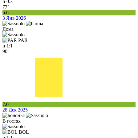
п
0:3
77`
6.6
3 Янв 2026
Дома
PAR
н
1:1
90`
7.0
28 Дек 2025
В гостях
BOL
н
1:1