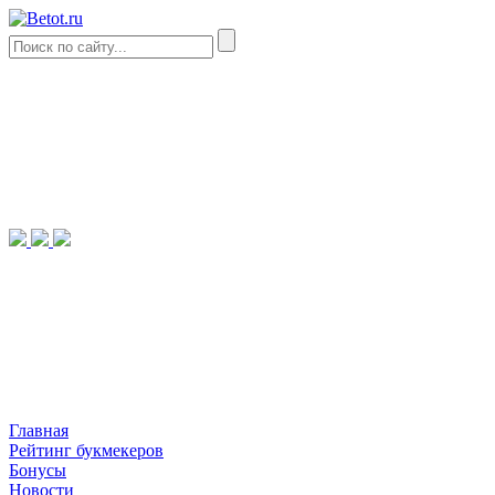
Главная
Рейтинг букмекеров
Бонусы
Новости