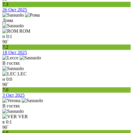
7.3
26 Окт 2025
Дома
ROM
п
0:1
90`
7.2
18 Окт 2025
В гостях
LEC
н
0:0
90`
7.0
3 Окт 2025
В гостях
VER
в
0:1
90`
6.9