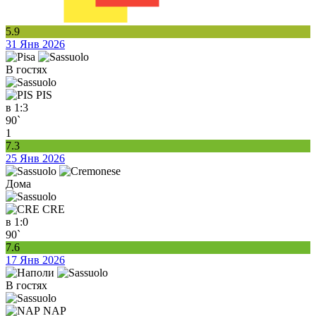
5.9
31 Янв 2026
В гостях
PIS
в
1:3
90`
1
7.3
25 Янв 2026
Дома
CRE
в
1:0
90`
7.6
17 Янв 2026
В гостях
NAP