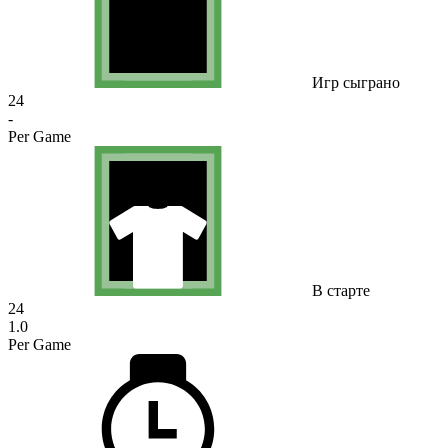
Игр сыграно
24
-
Per Game
В старте
24
1.0
Per Game