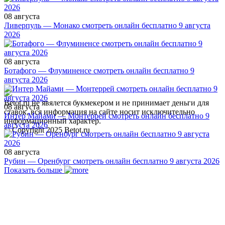
08 августа
Ливерпуль — Монако смотреть онлайн бесплатно 9 августа
2026
08 августа
Ботафого — Флуминенсе смотреть онлайн бесплатно 9
августа 2026
Betot.ru не явялется букмекером и не принимает деньги для
08 августа
ставок, вся информация на сайте носит исключительно
Интер Майами — Монтеррей смотреть онлайн бесплатно 9
информационный характер.
августа 2026
© Copyright 2025 Betot.ru
08 августа
Рубин — Оренбург смотреть онлайн бесплатно 9 августа 2026
Показать больше