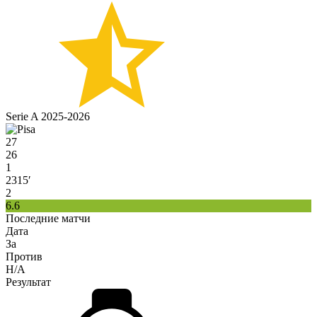
Serie A 2025-2026
27
26
1
2315′
2
6.6
Последние матчи
Дата
За
Против
H/A
Результат