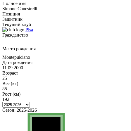
Полное имя
Simone Canestrelli
Позиция
Защитник
Текущий клуб
Pisa
Гражданство
Место рождения
Montepulciano
Дата рождения
11.09.2000
Возраст
25
Вес (кг)
85
Рост (см)
192
Сезон:
2025-2026