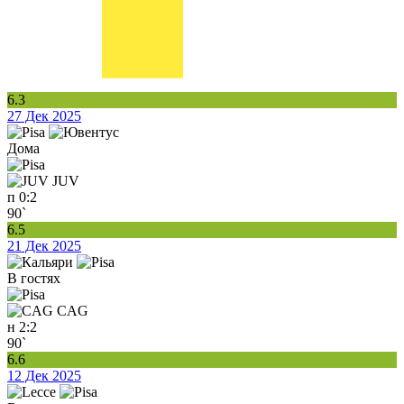
6.3
27 Дек 2025
Дома
JUV
п
0:2
90`
6.5
21 Дек 2025
В гостях
CAG
н
2:2
90`
6.6
12 Дек 2025