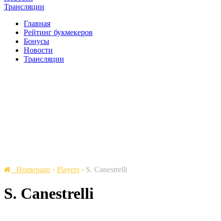
Трансляции
Главная
Рейтинг букмекеров
Бонусы
Новости
Трансляции
Homepage
›
Players
›
S. Canestrelli
S. Canestrelli