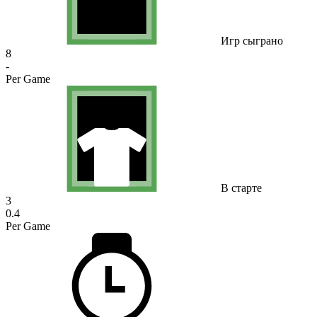
Игр сыграно
8
-
Per Game
В старте
3
0.4
Per Game