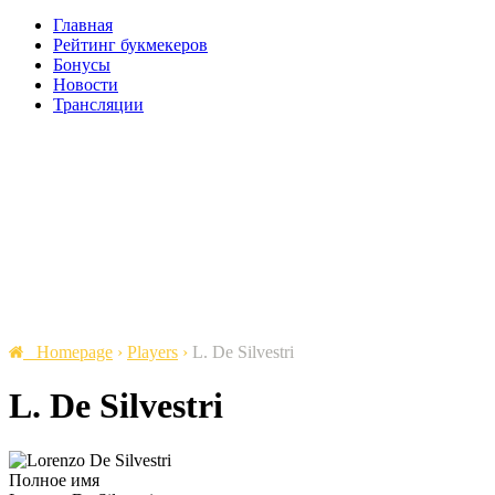
Главная
Рейтинг букмекеров
Бонусы
Новости
Трансляции
Homepage
›
Players
›
L. De Silvestri
L. De Silvestri
Полное имя