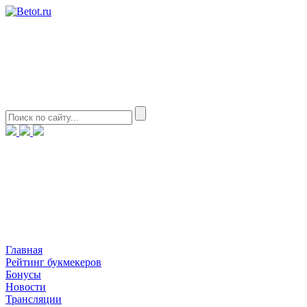
Главная
Рейтинг букмекеров
Бонусы
Новости
Трансляции