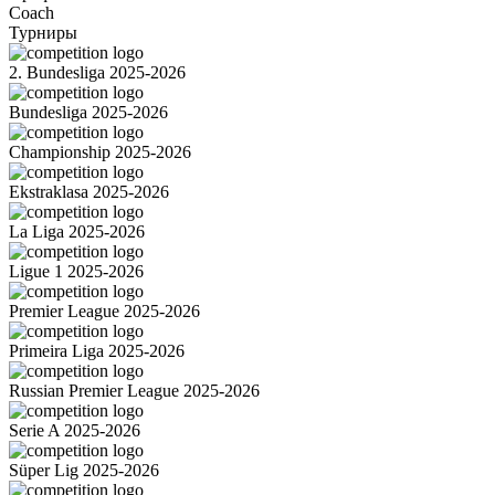
Coach
Турниры
2. Bundesliga 2025-2026
Bundesliga 2025-2026
Championship 2025-2026
Ekstraklasa 2025-2026
La Liga 2025-2026
Ligue 1 2025-2026
Premier League 2025-2026
Primeira Liga 2025-2026
Russian Premier League 2025-2026
Serie A 2025-2026
Süper Lig 2025-2026