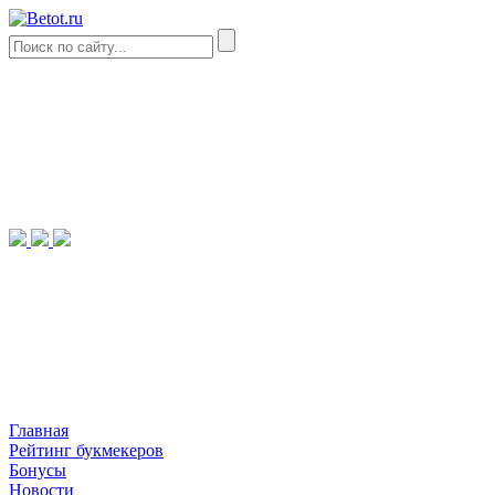
Главная
Рейтинг букмекеров
Бонусы
Новости