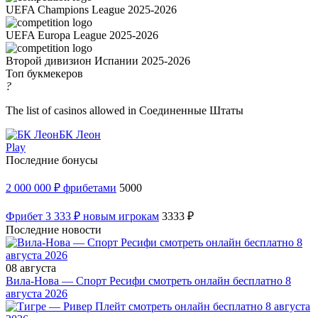
UEFA Champions League 2025-2026
UEFA Europa League 2025-2026
Второй дивизион Испании 2025-2026
Топ букмекеров
?
The list of casinos allowed in Соединенные Штаты
БК Леон
Play
Последние бонусы
2 000 000 ₽ фрибетами
5000
Фрибет 3 333 ₽ новым игрокам
3333 ₽
Последние новости
08 августа
Вила-Нова — Спорт Ресифи смотреть онлайн бесплатно 8
августа 2026