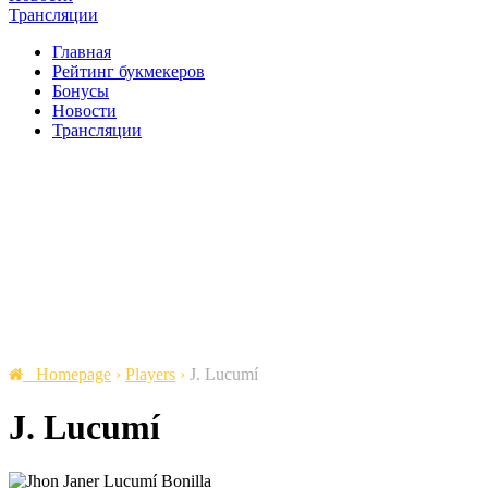
Трансляции
Главная
Рейтинг букмекеров
Бонусы
Новости
Трансляции
Homepage
›
Players
›
J. Lucumí
J. Lucumí