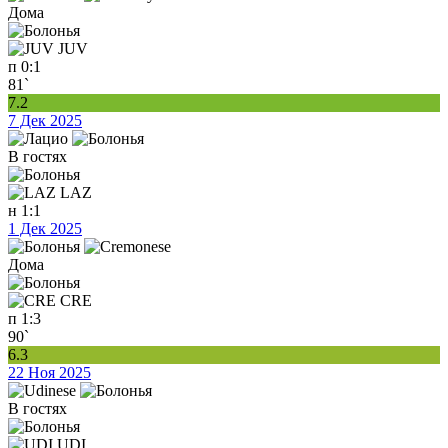
Дома
JUV
п
0:1
81`
7.2
7 Дек 2025
В гостях
LAZ
н
1:1
1 Дек 2025
Дома
CRE
п
1:3
90`
6.3
22 Ноя 2025
В гостях
UDI