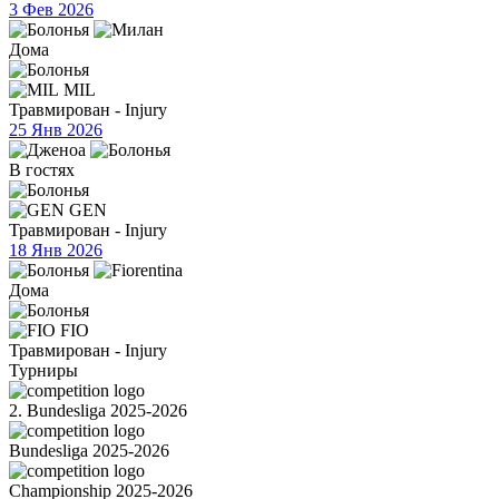
3 Фев 2026
Дома
MIL
Травмирован - Injury
25 Янв 2026
В гостях
GEN
Травмирован - Injury
18 Янв 2026
Дома
FIO
Травмирован - Injury
Турниры
2. Bundesliga 2025-2026
Bundesliga 2025-2026
Championship 2025-2026