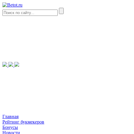
Главная
Рейтинг букмекеров
Бонусы
Новости