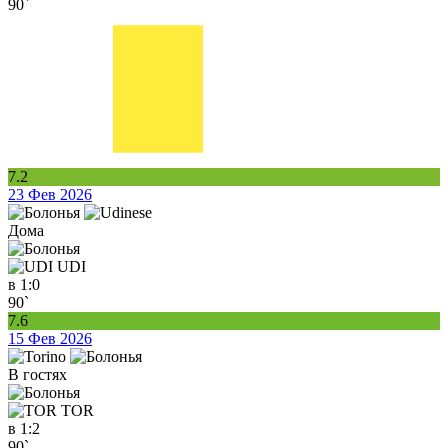
90`
7.2
23 Фев 2026
Дома
UDI
в
1:0
90`
7.6
15 Фев 2026
В гостях
TOR
в
1:2
90`