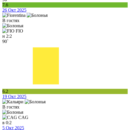
7.6
26 Окт 2025
В гостях
FIO
н
2:2
90`
6.2
19 Окт 2025
В гостях
CAG
в
0:2
5 Окт 2025