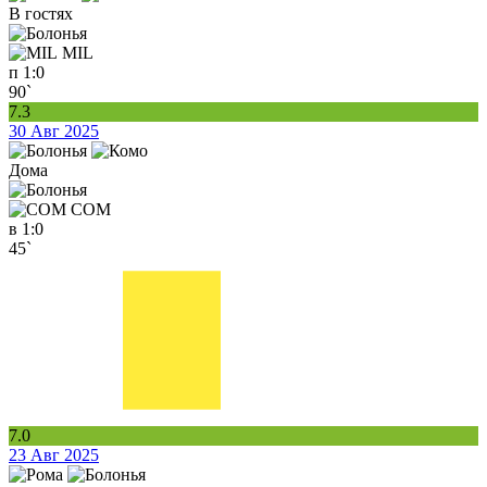
В гостях
MIL
п
1:0
90`
7.3
30 Авг 2025
Дома
COM
в
1:0
45`
7.0
23 Авг 2025