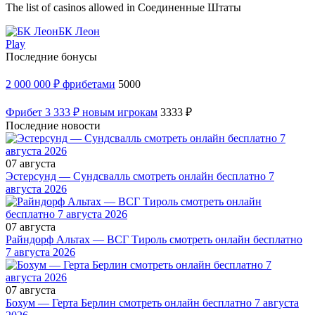
The list of casinos allowed in Соединенные Штаты
БК Леон
Play
Последние бонусы
2 000 000 ₽ фрибетами
5000
Фрибет 3 333 ₽ новым игрокам
3333 ₽
Последние новости
07 августа
Эстерсунд — Сундсвалль смотреть онлайн бесплатно 7
августа 2026
07 августа
Райндорф Альтах — ВСГ Тироль смотреть онлайн бесплатно
7 августа 2026
07 августа
Бохум — Герта Берлин смотреть онлайн бесплатно 7 августа