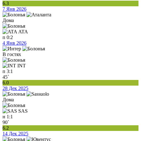
6.3
7 Янв 2026
Дома
ATA
п
0:2
4 Янв 2026
В гостях
INT
п
3:1
45`
6.0
28 Дек 2025
Дома
SAS
н
1:1
90`
6.2
14 Дек 2025