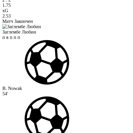
1.75
xG
2.53
Матч Закончен
Заглембе Любин
п
в
п
п
п
B. Nowak
54'