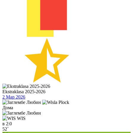
Ekstraklasa 2025-2026
2 Мар 2026
Дома
WIS
в
2:0
52`