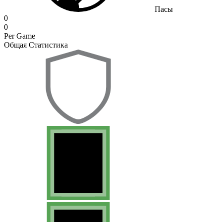
Пасы
0
0
Per Game
Общая Статистика