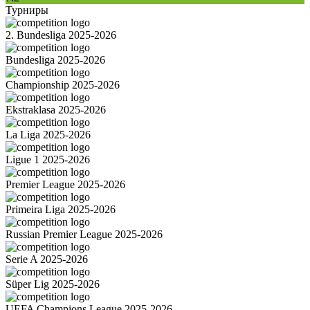
Турниры
2. Bundesliga 2025-2026
Bundesliga 2025-2026
Championship 2025-2026
Ekstraklasa 2025-2026
La Liga 2025-2026
Ligue 1 2025-2026
Premier League 2025-2026
Primeira Liga 2025-2026
Russian Premier League 2025-2026
Serie A 2025-2026
Süper Lig 2025-2026
UEFA Champions League 2025-2026