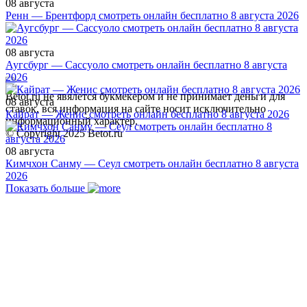
08 августа
Ренн — Брентфорд смотреть онлайн бесплатно 8 августа 2026
08 августа
Аугсбург — Сассуоло смотреть онлайн бесплатно 8 августа
2026
Betot.ru не явялется букмекером и не принимает деньги для
08 августа
ставок, вся информация на сайте носит исключительно
Кайрат — Женис смотреть онлайн бесплатно 8 августа 2026
информационный характер.
© Copyright 2025 Betot.ru
08 августа
Кимчхон Санму — Сеул смотреть онлайн бесплатно 8 августа
2026
Показать больше