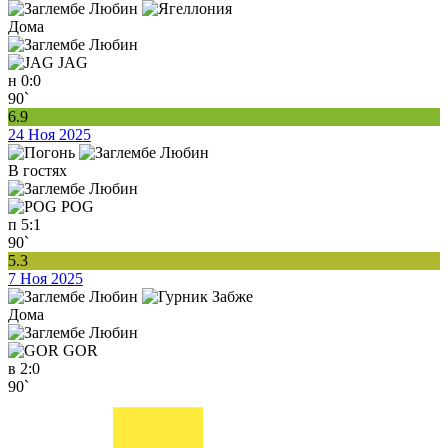
Дома
JAG
н
0:0
90`
6.9
24 Ноя 2025
В гостях
POG
п
5:1
90`
5.3
7 Ноя 2025
Дома
GOR
в
2:0
90`