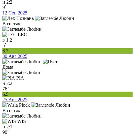
н
2:2
9`
12 Сен 2025
В гостях
LEC
в
1:2
5`
6.7
30 Авг 2025
Дома
PIA
н
2:2
76`
6.5
25 Авг 2025
В гостях
WIS
п
2:1
90`