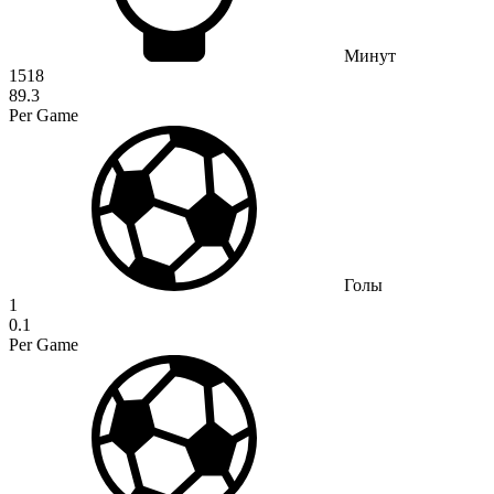
Минут
1518
89.3
Per Game
Голы
1
0.1
Per Game