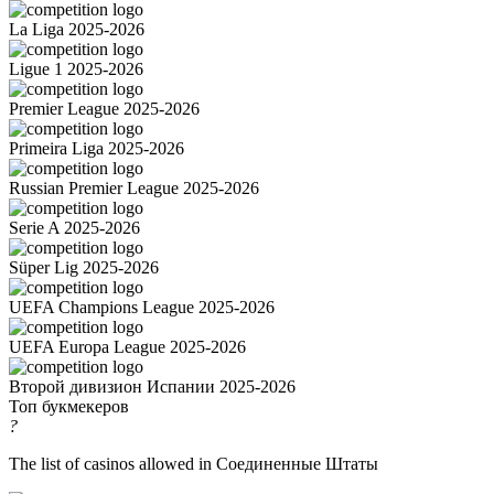
La Liga 2025-2026
Ligue 1 2025-2026
Premier League 2025-2026
Primeira Liga 2025-2026
Russian Premier League 2025-2026
Serie A 2025-2026
Süper Lig 2025-2026
UEFA Champions League 2025-2026
UEFA Europa League 2025-2026
Второй дивизион Испании 2025-2026
Топ букмекеров
?
The list of casinos allowed in Соединенные Штаты