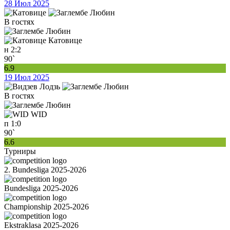
28 Июл 2025
В гостях
Катовице
н
2:2
90`
6.9
19 Июл 2025
В гостях
WID
п
1:0
90`
6.6
Турниры
2. Bundesliga 2025-2026
Bundesliga 2025-2026
Championship 2025-2026
Ekstraklasa 2025-2026