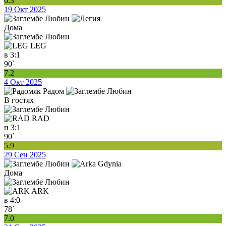
6.3
19 Окт 2025
Дома
LEG
в
3:1
90`
7.2
4 Окт 2025
В гостях
RAD
п
3:1
90`
5.9
29 Сен 2025
Дома
ARK
в
4:0
78`
7.0