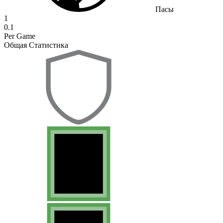
Пасы
1
0.1
Per Game
Общая Статистика