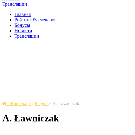
Трансляции
Главная
Рейтинг букмекеров
Бонусы
Новости
Трансляции
Homepage
›
Players
›
A. Ławniczak
A. Ławniczak