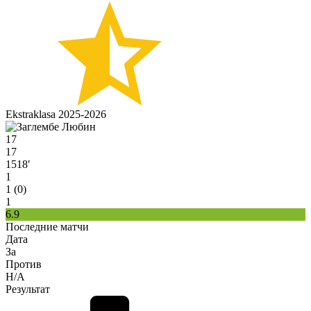
Ekstraklasa 2025-2026
17
17
1518′
1
1 (0)
1
6.9
Последние матчи
Дата
За
Против
H/A
Результат