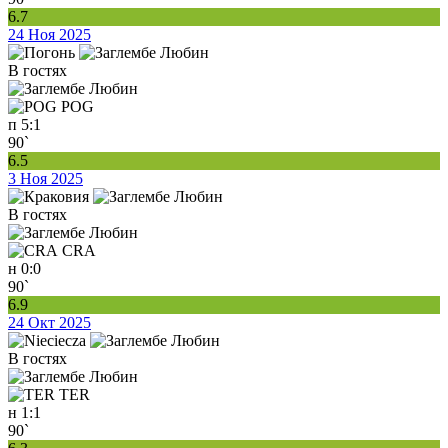
6.7
24 Ноя 2025
В гостях
POG
п
5:1
90`
6.5
3 Ноя 2025
В гостях
CRA
н
0:0
90`
6.9
24 Окт 2025
В гостях
TER
н
1:1
90`